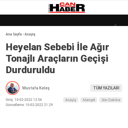
23.4
°
ZONGULDAK
Ana Sayfa
›
Asayiş
GALERİ
VİDEO
YAZARLAR
Heyelan Sebebi̇ İle Ağır
DÜNYA
Tonajlı Araçların Geçi̇şi̇
EKONOMI
Durduruldu
GÜNDEM
KÜLÜR – SANAT
Mustafa Keleş
TÜM YAZILARI
MAGAZIN
Giriş: 10-02-2022 12:56
Asayiş
Manşet
Son Dakika
SAĞLIK
Güncelleme: 10-02-2022 21:29
POLITIKA
ASAYIŞ