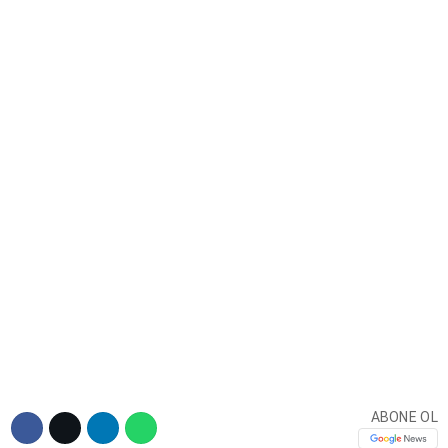
DIĞER
WhatsApp İhbar Hattı
Facebook
Instagram
Youtube
ABONE OL