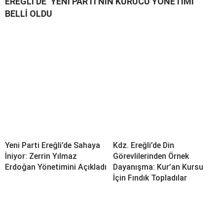
EREĞLİ’DE ‘YENİ PARTİ’NİN KURUCU YÖNETİMİ
BELLİ OLDU
Yeni Parti Ereğli’de Sahaya
Kdz. Ereğli’de Din
İniyor: Zerrin Yılmaz
Görevlilerinden Örnek
Erdoğan Yönetimini Açıkladı
Dayanışma: Kur’an Kursu
İçin Fındık Topladılar