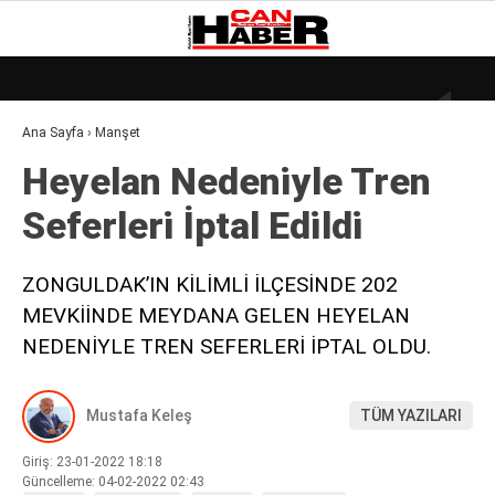
26
°
ZONGULDAK
Ana Sayfa
›
Manşet
GALERİ
VİDEO
YAZARLAR
Heyelan Nedeni̇yle Tren
DÜNYA
Seferleri̇ İptal Edi̇ldi̇
EKONOMI
GÜNDEM
ZONGULDAK’IN KİLİMLİ İLÇESİNDE 202
MEVKİİNDE MEYDANA GELEN HEYELAN
KÜLÜR – SANAT
NEDENİYLE TREN SEFERLERİ İPTAL OLDU.
MAGAZIN
SAĞLIK
Mustafa Keleş
TÜM YAZILARI
POLITIKA
Giriş: 23-01-2022 18:18
Güncelleme: 04-02-2022 02:43
ASAYIŞ