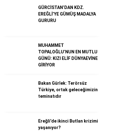
GÜRCİSTAN’DAN KDZ.
EREĞLİ’YE GÜMÜŞ MADALYA
GURURU
MUHAMMET
TOPALOĞLU’NUN EN MUTLU
GÜNÜ: KIZI ELİF DÜNYAEVİNE
GİRİYOR
WhatsApp İhbar Hattı
Bakan Gürlek: Terörsüz
Türkiye, ortak geleceğimizin
teminatıdır
Facebook
Ereğli’de ikinci Butlan krizimi
yaşanıyor?