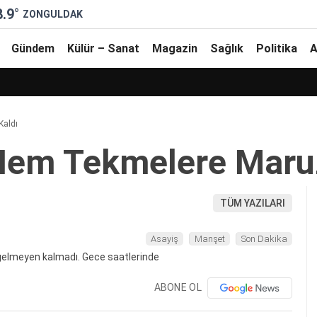
8.9
°
ZONGULDAK
Gündem
Külür – Sanat
Magazin
Sağlık
Politika
A
Kaldı
em Tekmelere Maruz
TÜM YAZILARI
Asayiş
Manşet
Son Dakika
ABONE OL