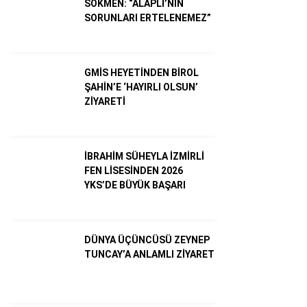
SÖKMEN: “ALAPLI’NIN
SORUNLARI ERTELENEMEZ”
Dünya
Ekonomi
GMİS HEYETİNDEN BİROL
ŞAHİN’E ‘HAYIRLI OLSUN’
Gündem
ZİYARETİ
Külür – Sanat
Magazin
İBRAHİM SÜHEYLA İZMİRLİ
FEN LİSESİNDEN 2026
Sağlık
YKS’DE BÜYÜK BAŞARI
Politika
Asayiş
DÜNYA ÜÇÜNCÜSÜ ZEYNEP
TUNCAY’A ANLAMLI ZİYARET
Diğer