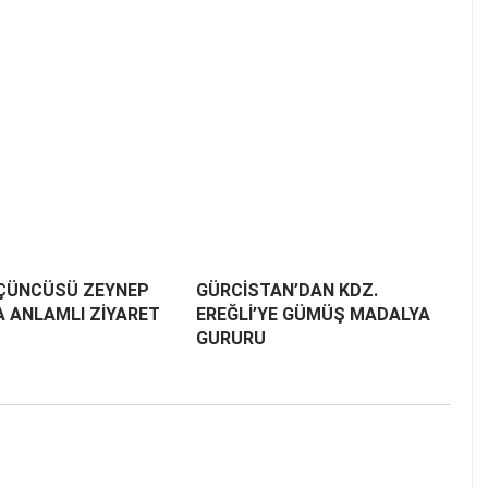
ÇÜNCÜSÜ ZEYNEP
GÜRCİSTAN’DAN KDZ.
A ANLAMLI ZİYARET
EREĞLİ’YE GÜMÜŞ MADALYA
GURURU