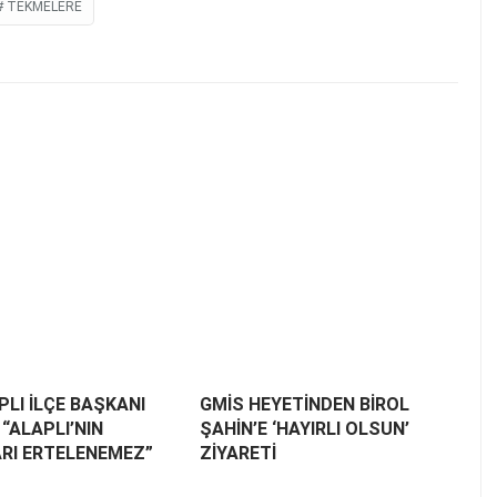
TEKMELERE
LI İLÇE BAŞKANI
GMİS HEYETİNDEN BİROL
“ALAPLI’NIN
ŞAHİN’E ‘HAYIRLI OLSUN’
RI ERTELENEMEZ”
ZİYARETİ