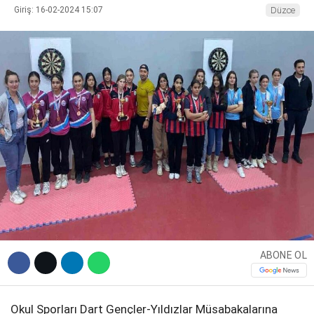
Giriş: 16-02-2024 15:07
Düzce
DIĞER
WhatsApp İhbar Hattı
Facebook
Instagram
ABONE OL
Youtube
Okul Sporları Dart Gençler-Yıldızlar Müsabakalarına