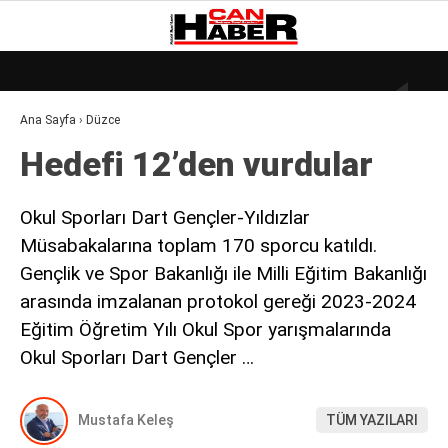
21.2
°
ZONGULDAK
Ana Sayfa
›
Düzce
GALERİ
VİDEO
YAZARLAR
Hedefi 12’den vurdular
DÜNYA
EKONOMI
Okul Sporları Dart Gençler-Yıldızlar
Müsabakalarına toplam 170 sporcu katıldı.
GÜNDEM
Gençlik ve Spor Bakanlığı ile Milli Eğitim Bakanlığı
KÜLÜR – SANAT
arasında imzalanan protokol gereği 2023-2024
MAGAZIN
Eğitim Öğretim Yılı Okul Spor yarışmalarında
Okul Sporları Dart Gençler …
SAĞLIK
POLITIKA
Mustafa Keleş
TÜM YAZILARI
ASAYIŞ