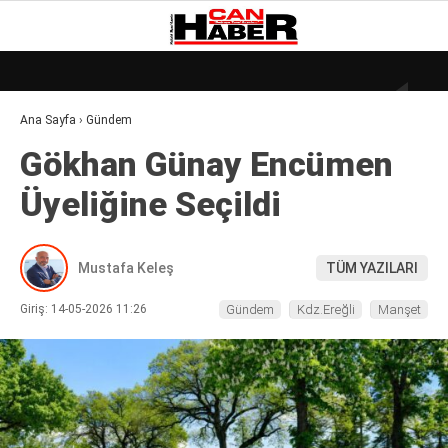
21.1
°
ZONGULDAK
Ana Sayfa
›
Gündem
GALERİ
VİDEO
YAZARLAR
Gökhan Günay Encümen
DÜNYA
Üyeliğine Seçildi
EKONOMI
GÜNDEM
Mustafa Keleş
TÜM YAZILARI
KÜLÜR – SANAT
Giriş: 14-05-2026 11:26
Gündem
Kdz.Ereğli
Manşet
MAGAZIN
SAĞLIK
POLITIKA
ASAYIŞ