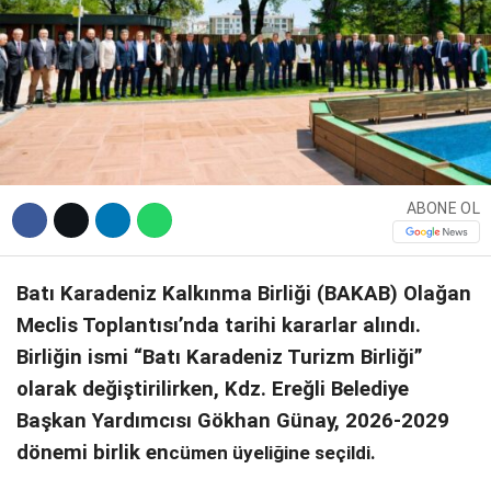
DIĞER
WhatsApp İhbar Hattı
ABONE OL
Facebook
Batı Karadeniz Kalkınma Birliği (BAKAB) Olağan
Meclis Toplantısı’nda tarihi kararlar alındı.
Birliğin ismi “Batı Karadeniz Turizm Birliği”
Instagram
olarak değiştirilirken, Kdz. Ereğli Belediye
Başkan Yardımcısı Gökhan Günay, 2026-2029
Youtube
dönemi birlik en
cümen üyeliğine seçildi.