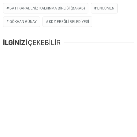
BATI KARADENIZ KALKINMA BIRLIĞI (BAKAB)
ENCÜMEN
GÖKHAN GÜNAY
KDZ.EREĞLI BELEDIYESI
İLGİNİZİ
ÇEKEBİLİR