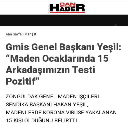
25.5
°
ZONGULDAK
Ana Sayfa
›
Manşet
GALERİ
VİDEO
YAZARLAR
Gmi̇s Genel Başkanı Yeşi̇l:
DÜNYA
“Maden Ocaklarında 15
EKONOMI
Arkadaşımızın Testi̇
GÜNDEM
Pozi̇ti̇f”
KÜLÜR – SANAT
MAGAZIN
ZONGULDAK GENEL MADEN İŞÇİLERİ
SENDİKA BAŞKANI HAKAN YEŞİL,
SAĞLIK
MADENLERDE KORONA VİRÜSE YAKALANAN
POLITIKA
15 KİŞİ OLDUĞUNU BELİRTTİ.
ASAYIŞ