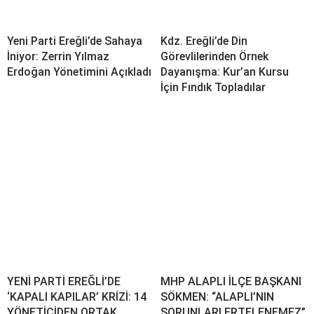
Yeni Parti Ereğli’de Sahaya
Kdz. Ereğli’de Din
İniyor: Zerrin Yılmaz
Görevlilerinden Örnek
Erdoğan Yönetimini Açıkladı
Dayanışma: Kur’an Kursu
İçin Fındık Topladılar
YENİ PARTİ EREĞLİ’DE
MHP ALAPLI İLÇE BAŞKANI
‘KAPALI KAPILAR’ KRİZİ: 14
SÖKMEN: “ALAPLI’NIN
YÖNETİCİDEN ORTAK
SORUNLARI ERTELENEMEZ”