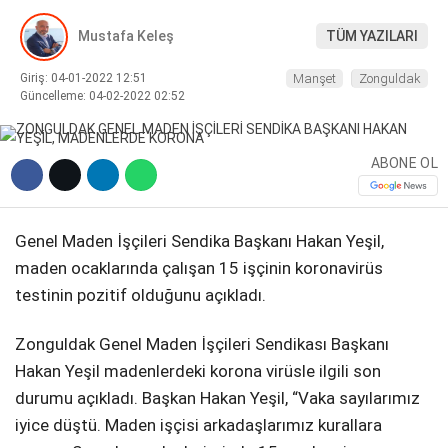
Mustafa Keleş
TÜM YAZILARI
DIĞER
Giriş: 04-01-2022 12:51
Manşet
Zonguldak
Güncelleme: 04-02-2022 02:52
WhatsApp İhbar Hattı
ABONE OL
Genel Maden İşçileri Sendika Başkanı Hakan Yeşil,
Facebook
maden ocaklarında çalışan 15 işçinin koronavirüs
testinin pozitif olduğunu açıkladı.
Zonguldak Genel Maden İşçileri Sendikası Başkanı
Instagram
Hakan Yeşil madenlerdeki korona virüsle ilgili son
durumu açıkladı. Başkan Hakan Yeşil, “Vaka sayılarımız
Youtube
iyice düştü. Maden işçisi arkadaşlarımız kurallara