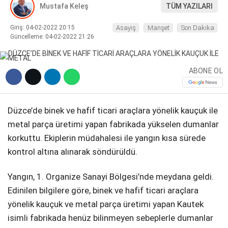
Mustafa Keleş
TÜM YAZILARI
DIĞER
Giriş: 04-02-2022 20:15
Asayiş
Manşet
Son Dakika
Güncelleme: 04-02-2022 21:26
ABONE OL
WhatsApp İhbar Hattı
Düzce’de binek ve hafif ticari araçlara yönelik kauçuk ile
metal parça üretimi yapan fabrikada yükselen dumanlar
Facebook
korkuttu. Ekiplerin müdahalesi ile yangın kısa sürede
kontrol altına alınarak söndürüldü.
Yangın, 1. Organize Sanayi Bölgesi’nde meydana geldi.
Instagram
Edinilen bilgilere göre, binek ve hafif ticari araçlara
yönelik kauçuk ve metal parça üretimi yapan Kautek
Youtube
isimli fabrikada henüz bilinmeyen sebeplerle dumanlar