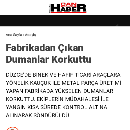
28.2
°
ZONGULDAK
Ana Sayfa
›
Asayiş
GALERİ
VİDEO
YAZARLAR
Fabri̇kadan Çıkan
DÜNYA
Dumanlar Korkuttu
EKONOMI
GÜNDEM
DÜZCE’DE BİNEK VE HAFİF TİCARİ ARAÇLARA
YÖNELİK KAUÇUK İLE METAL PARÇA ÜRETİMİ
KÜLÜR – SANAT
YAPAN FABRİKADA YÜKSELEN DUMANLAR
MAGAZIN
KORKUTTU. EKİPLERİN MÜDAHALESİ İLE
SAĞLIK
YANGIN KISA SÜREDE KONTROL ALTINA
ALINARAK SÖNDÜRÜLDÜ.
POLITIKA
ASAYIŞ