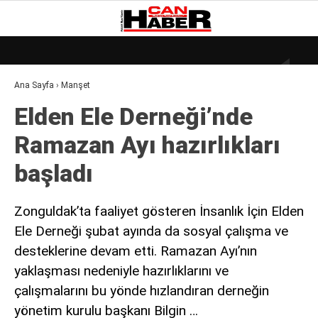
18.8
°
ZONGULDAK
Ana Sayfa
›
Manşet
GALERİ
VİDEO
YAZARLAR
Elden Ele Derneği’nde
DÜNYA
Ramazan Ayı hazırlıkları
EKONOMI
başladı
GÜNDEM
KÜLÜR – SANAT
Zonguldak’ta faaliyet gösteren İnsanlık İçin Elden
Ele Derneği şubat ayında da sosyal çalışma ve
MAGAZIN
desteklerine devam etti. Ramazan Ayı’nın
SAĞLIK
yaklaşması nedeniyle hazırlıklarını ve
POLITIKA
çalışmalarını bu yönde hızlandıran derneğin
yönetim kurulu başkanı Bilgin …
ASAYIŞ