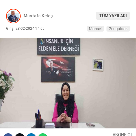
DIĞER
Mustafa Keleş
TÜM YAZILARI
Giriş: 28-02-2024 14:00
Manşet
Zonguldak
WhatsApp İhbar Hattı
Facebook
Instagram
Youtube
ABONE OL