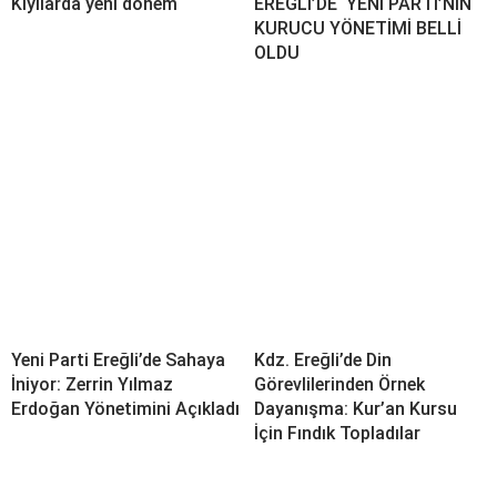
Kıyılarda yeni dönem
EREĞLİ’DE ‘YENİ PARTİ’NİN
KURUCU YÖNETİMİ BELLİ
OLDU
Yeni Parti Ereğli’de Sahaya
Kdz. Ereğli’de Din
İniyor: Zerrin Yılmaz
Görevlilerinden Örnek
Erdoğan Yönetimini Açıkladı
Dayanışma: Kur’an Kursu
İçin Fındık Topladılar