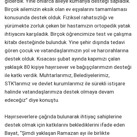
giderdik. Yine onlarca aileye kumanya desteği sapladık.
Birçok ailemizin eksik olan ev eşyalarını tamamlaması
konusunda destek olduk. Fiziksel rahatsızlığı ve
yürümekte zorluk çeken bir hastamızın ortopedik yatak
ihtiyacını karşıladık. Birçok öğrencimize test ve çalışma
kitabı desteğinde bulunduk. Yine şehir dışında tedavi
gören çocuk ve vatandaşlarımızın yol ve harcırahlarına
destek olduk. Kısacası şubat ayında kapımızı çalan
yaklaşık 80 kişiye hayırsever ve bağışçılarımızın desteği
ile katkı verdik. Muhtarlarımız, Belediyelerimiz,
STK’larımız ve devlet kurumlarımız ile sürekli istişare
halinde vatandaşlarımıza destek olmaya devam
edeceğiz” diye konuştu.
Hayırseverlere çağrıda bulunarak ihtiyaç sahiplerine
destek olmak için katkılarını beklediklerini ifade eden
Bayat, “Şimdi yaklaşan Ramazan ayı ile birlikte