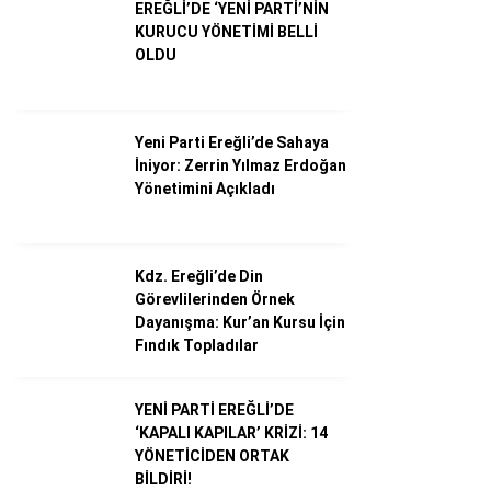
EREĞLİ’DE ‘YENİ PARTİ’NİN
KURUCU YÖNETİMİ BELLİ
OLDU
Dünya
Ekonomi
Yeni Parti Ereğli’de Sahaya
Gündem
İniyor: Zerrin Yılmaz Erdoğan
Külür – Sanat
Yönetimini Açıkladı
Magazin
Sağlık
Kdz. Ereğli’de Din
Görevlilerinden Örnek
Politika
Dayanışma: Kur’an Kursu İçin
Fındık Topladılar
Asayiş
Diğer
YENİ PARTİ EREĞLİ’DE
‘KAPALI KAPILAR’ KRİZİ: 14
YÖNETİCİDEN ORTAK
BİLDİRİ!