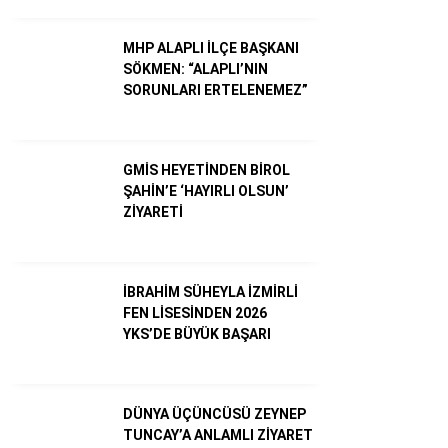
MHP ALAPLI İLÇE BAŞKANI
SÖKMEN: “ALAPLI’NIN
SORUNLARI ERTELENEMEZ”
GMİS HEYETİNDEN BİROL
ŞAHİN’E ‘HAYIRLI OLSUN’
ZİYARETİ
WhatsApp İhbar Hattı
İBRAHİM SÜHEYLA İZMİRLİ
FEN LİSESİNDEN 2026
YKS’DE BÜYÜK BAŞARI
Facebook
DÜNYA ÜÇÜNCÜSÜ ZEYNEP
TUNCAY’A ANLAMLI ZİYARET