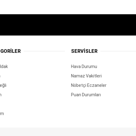
GORİLER
SERVİSLER
ldak
Hava Durumu
ş
Namaz Vakitleri
eğli
Nöbetçi Eczaneler
m
Puan Durumları
em