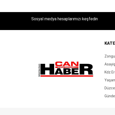
Sosyal medya hesaplarımızı keşfedin
KATE
Zongu
Asayi
Kdz.Er
Yaşa
Düzce
Günd