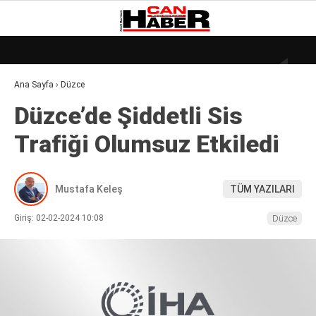
17.9
°
ZONGULDAK
Ana Sayfa
›
Düzce
GALERİ
VİDEO
YAZARLAR
Düzce’de Şiddetli Sis
DÜNYA
Trafiği Olumsuz Etkiledi
EKONOMI
GÜNDEM
Mustafa Keleş
TÜM YAZILARI
KÜLÜR – SANAT
Giriş: 02-02-2024 10:08
Düzce
MAGAZIN
SAĞLIK
POLITIKA
ASAYIŞ