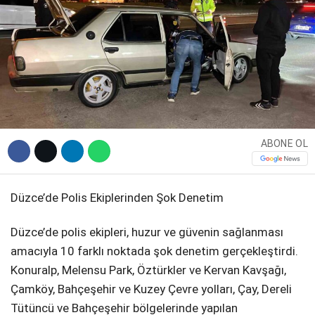
DIĞER
WhatsApp İhbar Hattı
ABONE OL
Facebook
Düzce’de Polis Ekiplerinden Şok Denetim
Düzce’de polis ekipleri, huzur ve güvenin sağlanması
Instagram
amacıyla 10 farklı noktada şok denetim gerçekleştirdi.
Konuralp, Melensu Park, Öztürkler ve Kervan Kavşağı,
Youtube
Çamköy, Bahçeşehir ve Kuzey Çevre yolları, Çay, Dereli
Tütüncü ve Bahçeşehir bölgelerinde yapılan