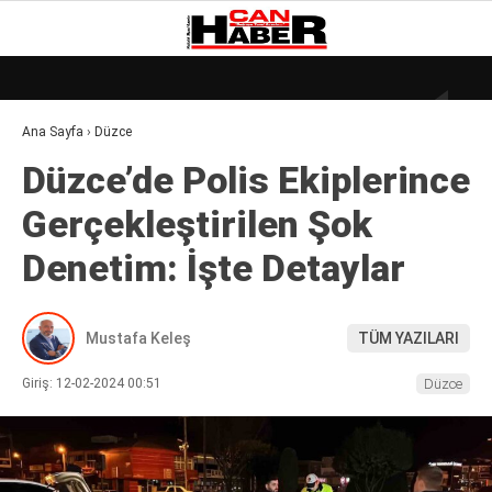
19
°
ZONGULDAK
Ana Sayfa
›
Düzce
GALERİ
VİDEO
YAZARLAR
Düzce’de Polis Ekiplerince
DÜNYA
Gerçekleştirilen Şok
EKONOMI
Denetim: İşte Detaylar
GÜNDEM
KÜLÜR – SANAT
Mustafa Keleş
TÜM YAZILARI
MAGAZIN
Giriş: 12-02-2024 00:51
Düzce
SAĞLIK
POLITIKA
ASAYIŞ