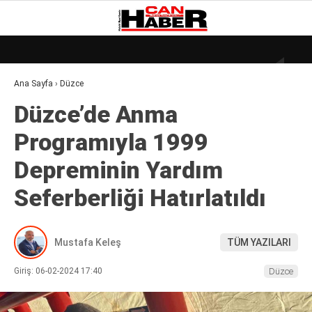
18.6
°
ZONGULDAK
Ana Sayfa
›
Düzce
GALERİ
VİDEO
YAZARLAR
Düzce’de Anma
DÜNYA
Programıyla 1999
EKONOMI
Depreminin Yardım
GÜNDEM
Seferberliği Hatırlatıldı
KÜLÜR – SANAT
MAGAZIN
Mustafa Keleş
TÜM YAZILARI
SAĞLIK
Giriş: 06-02-2024 17:40
Düzce
POLITIKA
ASAYIŞ