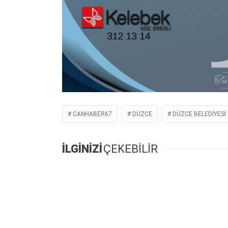
CANHABER67
DÜZCE
DÜZCE BELEDIYESI
İLGİNİZİ
ÇEKEBİLİR