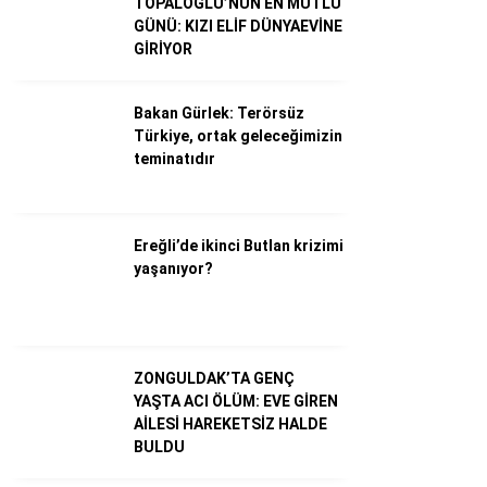
TOPALOĞLU’NUN EN MUTLU
GÜNÜ: KIZI ELİF DÜNYAEVİNE
GİRİYOR
Bakan Gürlek: Terörsüz
Türkiye, ortak geleceğimizin
teminatıdır
Ereğli’de ikinci Butlan krizimi
yaşanıyor?
WhatsApp İhbar Hattı
ZONGULDAK’TA GENÇ
Facebook
YAŞTA ACI ÖLÜM: EVE GİREN
AİLESİ HAREKETSİZ HALDE
BULDU