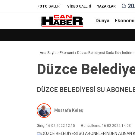
20
FOTO
GALERİ
VİDEO
GALERİ
YAZARLAR
Dünya
Ekonomi
Ana Sayfa
›
Ekonomi
›
Düzce Beledi̇yesi̇ Suda Kdv İndi̇ri̇mi̇
Düzce Beledi̇yes
DÜZCE BELEDİYESİ SU ABONELE
Mustafa Keleş
Giriş: 16-02-2022 12:15
Güncelleme: 16-02-2022 14:03