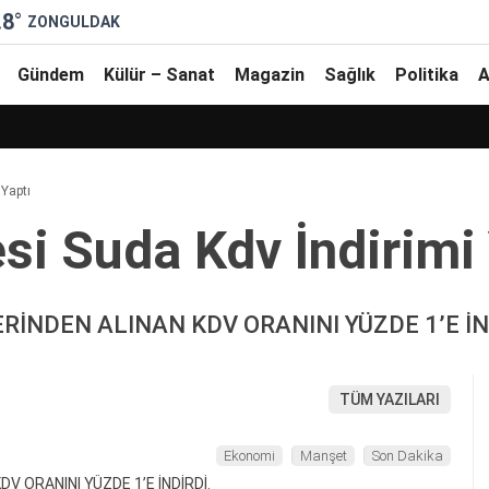
.8
°
ZONGULDAK
Gündem
Külür – Sanat
Magazin
Sağlık
Politika
A
 Yaptı
i̇ Suda Kdv İndi̇ri̇mi̇
RİNDEN ALINAN KDV ORANINI YÜZDE 1’E İN
TÜM YAZILARI
Ekonomi
Manşet
Son Dakika