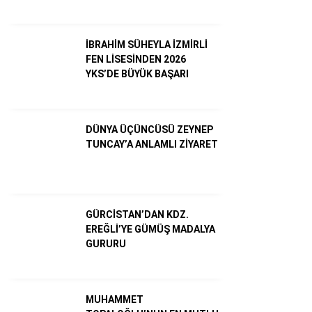
Dünya
İBRAHİM SÜHEYLA İZMİRLİ
FEN LİSESİNDEN 2026
Ekonomi
YKS’DE BÜYÜK BAŞARI
Gündem
Külür – Sanat
DÜNYA ÜÇÜNCÜSÜ ZEYNEP
TUNCAY’A ANLAMLI ZİYARET
Magazin
Sağlık
Politika
GÜRCİSTAN’DAN KDZ.
EREĞLİ’YE GÜMÜŞ MADALYA
Asayiş
GURURU
Diğer
MUHAMMET