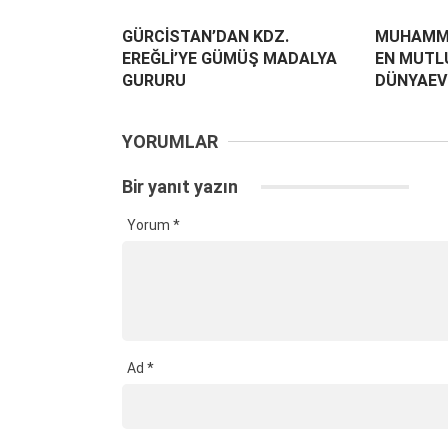
GÜRCİSTAN’DAN KDZ.
MUHAMM
EREĞLİ’YE GÜMÜŞ MADALYA
EN MUTLU
GURURU
DÜNYAEVİ
YORUMLAR
Bir yanıt yazın
Yorum
*
Ad
*