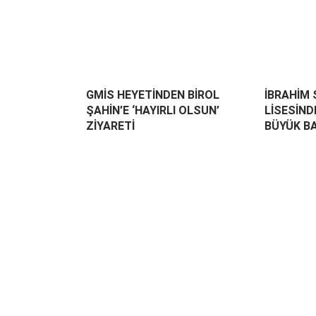
GMİS HEYETİNDEN BİROL
İBRAHİM 
ŞAHİN’E ‘HAYIRLI OLSUN’
LİSESİND
ZİYARETİ
BÜYÜK B