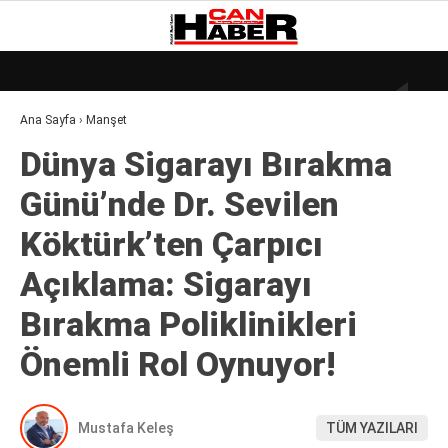
27.8
°
ZONGULDAK
Ana Sayfa
›
Manşet
GALERİ
VİDEO
YAZARLAR
Dünya Sigarayı Bırakma
DÜNYA
Günü’nde Dr. Sevilen
EKONOMI
Köktürk’ten Çarpıcı
GÜNDEM
Açıklama: Sigarayı
KÜLÜR – SANAT
Bırakma Poliklinikleri
MAGAZIN
Önemli Rol Oynuyor!
SAĞLIK
POLITIKA
Mustafa Keleş
TÜM YAZILARI
ASAYIŞ