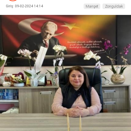
Giriş: 09-02-2024 14:14
Manşet
Zonguldak
DIĞER
WhatsApp İhbar Hattı
Facebook
Instagram
Youtube