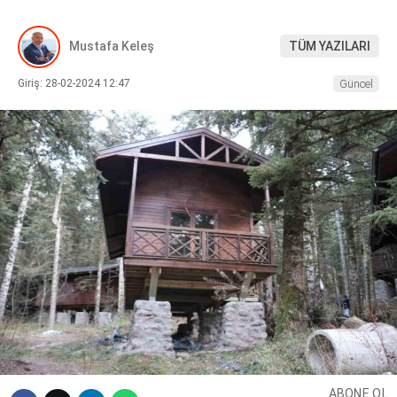
DIĞER
Mustafa Keleş
TÜM YAZILARI
Giriş: 28-02-2024 12:47
Güncel
WhatsApp İhbar Hattı
Facebook
Instagram
Youtube
ABONE OL