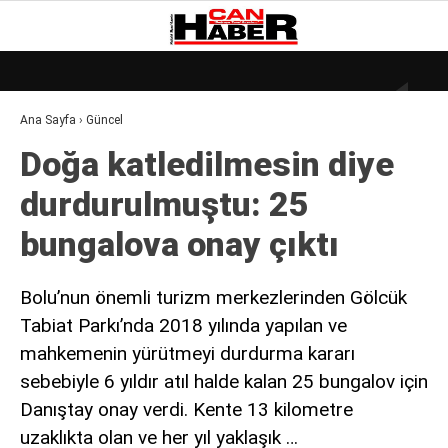
25.5
°
ZONGULDAK
Ana Sayfa
›
Güncel
GALERİ
VİDEO
YAZARLAR
Doğa katledilmesin diye
DÜNYA
durdurulmuştu: 25
EKONOMI
bungalova onay çıktı
GÜNDEM
KÜLÜR – SANAT
Bolu’nun önemli turizm merkezlerinden Gölcük
Tabiat Parkı’nda 2018 yılında yapılan ve
MAGAZIN
mahkemenin yürütmeyi durdurma kararı
SAĞLIK
sebebiyle 6 yıldır atıl halde kalan 25 bungalov için
POLITIKA
Danıştay onay verdi. Kente 13 kilometre
uzaklıkta olan ve her yıl yaklaşık …
ASAYIŞ