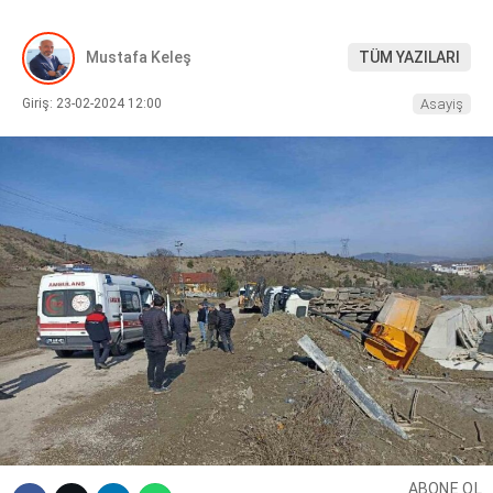
DIĞER
Mustafa Keleş
TÜM YAZILARI
Giriş: 23-02-2024 12:00
Asayiş
WhatsApp İhbar Hattı
Facebook
Instagram
Youtube
ABONE OL