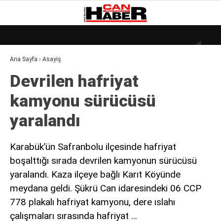
18.9
°
ZONGULDAK
Ana Sayfa
›
Asayiş
GALERİ
VİDEO
YAZARLAR
Devrilen hafriyat
DÜNYA
kamyonu sürücüsü
EKONOMI
yaralandı
GÜNDEM
KÜLÜR – SANAT
Karabük’ün Safranbolu ilçesinde hafriyat
boşalttığı sırada devrilen kamyonun sürücüsü
MAGAZIN
yaralandı. Kaza ilçeye bağlı Karıt Köyünde
SAĞLIK
meydana geldi. Şükrü Can idaresindeki 06 CCP
POLITIKA
778 plakalı hafriyat kamyonu, dere ıslahı
çalışmaları sırasında hafriyat …
ASAYIŞ