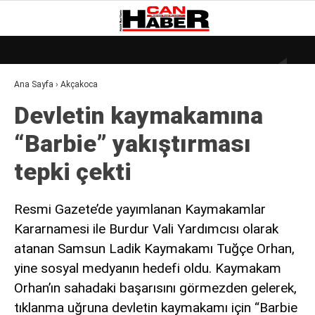
28.2
°
ZONGULDAK
Ana Sayfa
›
Akçakoca
GALERİ
VİDEO
YAZARLAR
Devletin kaymakamına
DÜNYA
“Barbie” yakıştırması
EKONOMI
tepki çekti
GÜNDEM
KÜLÜR – SANAT
Resmi Gazete’de yayımlanan Kaymakamlar
Kararnamesi ile Burdur Vali Yardımcısı olarak
MAGAZIN
atanan Samsun Ladik Kaymakamı Tuğçe Orhan,
SAĞLIK
yine sosyal medyanın hedefi oldu. Kaymakam
POLITIKA
Orhan’ın sahadaki başarısını görmezden gelerek,
tıklanma uğruna devletin kaymakamı için “Barbie
ASAYIŞ