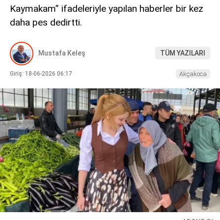
Kaymakam” ifadeleriyle yapılan haberler bir kez
DIĞER
daha pes dedirtti.
Mustafa Keleş
TÜM YAZILARI
Giriş: 18-06-2026 06:17
Akçakoca
WhatsApp İhbar Hattı
Facebook
Instagram
Youtube