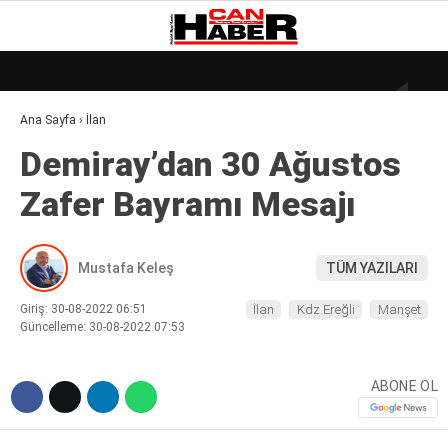
29.4
°
ZONGULDAK
Ana Sayfa
›
İlan
GALERİ
VİDEO
YAZARLAR
Demiray’dan 30 Ağustos
DÜNYA
Zafer Bayramı Mesajı
EKONOMI
GÜNDEM
Mustafa Keleş
TÜM YAZILARI
KÜLÜR – SANAT
Giriş: 30-08-2022 06:51
İlan
Kdz.Ereğli
Manşet
MAGAZIN
Güncelleme: 30-08-2022 07:53
SAĞLIK
ABONE OL
POLITIKA
ASAYIŞ