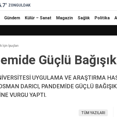
6.7
°
ZONGULDAK
Gündem
Külür – Sanat
Magazin
Sağlık
Politika
A
İçi̇n İpuçları
mi̇de Güçlü Bağışıklı
İVERSİTESİ UYGULAMA VE ARAŞTIRMA HAST
OSMAN DARICI, PANDEMİDE GÜÇLÜ BAĞIŞIK
NE VURGU YAPTI.
TÜM YAZILARI