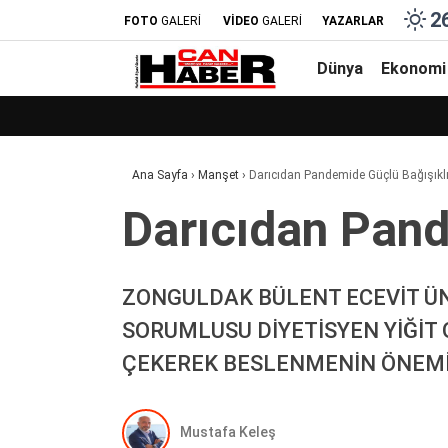
2
FOTO
GALERİ
VİDEO
GALERİ
YAZARLAR
Dünya
Ekonomi
Ana Sayfa
›
Manşet
›
Darıcıdan Pandemi̇de Güçlü Bağışıklık 
Darıcıdan Pande
ZONGULDAK BÜLENT ECEVİT ÜN
SORUMLUSU DİYETİSYEN YİĞİT 
ÇEKEREK BESLENMENİN ÖNEMİ
Mustafa Keleş