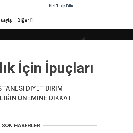
Bizi Takip Edin
sayiş
Diğer
k İçi̇n İpuçları
ANESİ DİYET BİRİMİ
LIĞIN ÖNEMİNE DİKKAT
SON HABERLER