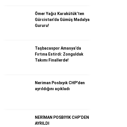
Ömer Yağız Karakütük’ten
Gürcistan’da Gümüş Madalya
Gururu!
Taşbacaspor Amasya’da
Fırtına Estirdi: Zonguldak
Takımı Finallerde!
WhatsApp İhbar Hattı
Neriman Posbıyık CHP'den
ayrıldığını açıkladı
Facebook
NERİMAN POSBIYIK CHP’DEN
AYRILDI