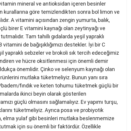
a vitamin mineral ve antioksidan içeren besinler
en kurallarına göre temizlendikten sonra bol limon ve
ıdır. A vitamini açısından zengin yumurta, balık,
ü birer E vitamini kaynağı olan zeytinyağı ve
malıdır. Tam tahıllı gıdalarda yeşil yapraklı
itamini de bağışıklığımızı destekler. İyi bir C
eşil yapraklı sebzeler ve brokoli sık tercih edeceğimiz
lendiren ve hücre oksitlenmesi için önemli demir
oldukça önemlidir. Çinko ve selenyum kaynağı olan
rünlerini mutlaka tüketmeliyiz. Bunun yanı sıra
z/badem/fındık ve keten tohumu tüketmek güçlü bir
şmalarda ikinci beyin olarak gösterilen
oramızı güçlü olmasını sağlamalıyız. Ev yapımı turşu,
aklarını tüketmeliyiz. Ayrıca posa ve probiyotik
an, elma yulaf gibi besinleri mutlaka beslenmemize
tutmak için su önemli bir faktördür. Özellikle