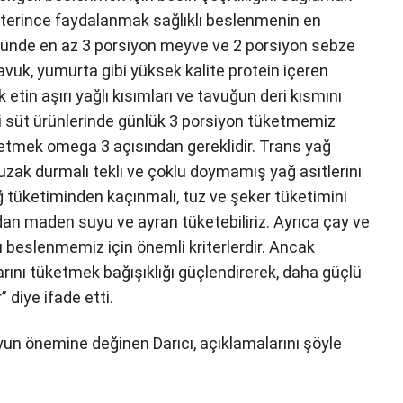
eterince faydalanmak sağlıklı beslenmenin en
, günde en az 3 porsiyon meyve ve 2 porsiyon sebze
tavuk, yumurta gibi yüksek kalite protein içeren
tin aşırı yağlı kısımları ve tavuğun deri kısmını
bi süt ürünlerinde günlük 3 porsiyon tüketmemiz
ketmek omega 3 açısından gereklidir. Trans yağ
uzak durmalı tekli ve çoklu doymamış yağ asitlerini
ağ tüketiminden kaçınmalı, tuz ve şeker tüketimini
dan maden suyu ve ayran tüketebiliriz. Ayrıca çay ve
ı beslenmemiz için önemli kriterlerdir. Ancak
ylarını tüketmek bağışıklığı güçlendirerek, daha güçlü
diye ifade etti.
yun önemine değinen Darıcı, açıklamalarını şöyle