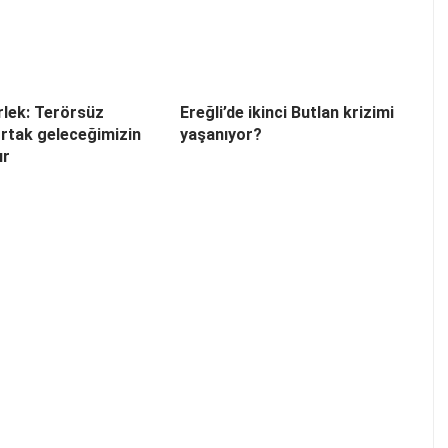
lek: Terörsüz
Ereğli’de ikinci Butlan krizimi
ortak geleceğimizin
yaşanıyor?
ır