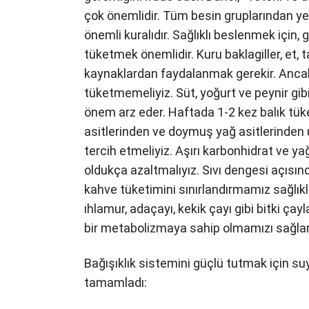
çok önemlidir. Tüm besin gruplarından y
önemli kuralıdır. Sağlıklı beslenmek için
tüketmek önemlidir. Kuru baklagiller, et, 
kaynaklardan faydalanmak gerekir. Ancak e
tüketmemeliyiz. Süt, yoğurt ve peynir gi
önem arz eder. Haftada 1-2 kez balık tü
asitlerinden ve doymuş yağ asitlerinden 
tercih etmeliyiz. Aşırı karbonhidrat ve y
oldukça azaltmalıyız. Sıvı dengesi açısın
kahve tüketimini sınırlandırmamız sağlıkl
ıhlamur, adaçayı, kekik çayı gibi bitki ça
bir metabolizmaya sahip olmamızı sağlar” 
Bağışıklık sistemini güçlü tutmak için su
tamamladı: