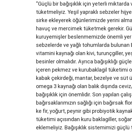
“Güçlü bir bağışıklık için yeterli miktard
tüketmeliyiz. Yeşil yapraklı sebzeler hijy
sirke ekleyerek öğünlerimizde yerini almal
havuç ve mercimek tüketmek gerekir. Güçl
kuruyemişler beslenmemizde önemli yer tut
sebzelerde ve yağlı tohumlarda bulunan B v
vitamini kaynağı olan kivi, turunçgiller, y
besinler olmalıdır. Ayrıca bağışıklığı güç
içeren pekmez ve kurubaklagil tüketimi 
kabak çekirdeği, mantar, bezelye ve süt ü
omega 3 kaynağı olan balık dışında cevi
bağışıklık için önemlidir. Son yapılan çalı
bağırsaklarımızın sağlığı için bağırsak fl
ke fir, yoğurt, peynir gibi probiyotik kayn
tüketimi açısından kuru baklagiller, soğ
eklemeliyiz. Bağışıklık sistemimizi güçlü 