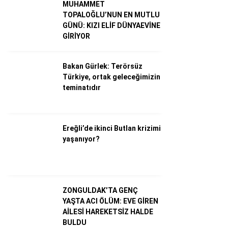
MUHAMMET
TOPALOĞLU’NUN EN MUTLU
GÜNÜ: KIZI ELİF DÜNYAEVİNE
Dünya
GİRİYOR
Ekonomi
Bakan Gürlek: Terörsüz
Gündem
Türkiye, ortak geleceğimizin
Külür – Sanat
teminatıdır
Magazin
Sağlık
Ereğli’de ikinci Butlan krizimi
yaşanıyor?
Politika
Asayiş
Diğer
ZONGULDAK’TA GENÇ
YAŞTA ACI ÖLÜM: EVE GİREN
AİLESİ HAREKETSİZ HALDE
BULDU