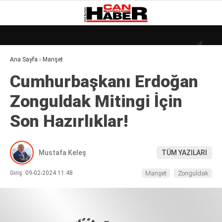
20.3
°
ZONGULDAK
Ana Sayfa
›
Manşet
GALERİ
VİDEO
YAZARLAR
Cumhurbaşkanı Erdoğan
DÜNYA
Zonguldak Mitingi İçin
EKONOMI
Son Hazırlıklar!
GÜNDEM
KÜLÜR – SANAT
Mustafa Keleş
TÜM YAZILARI
MAGAZIN
Giriş: 09-02-2024 11:48
Manşet
Zonguldak
SAĞLIK
POLITIKA
ASAYIŞ