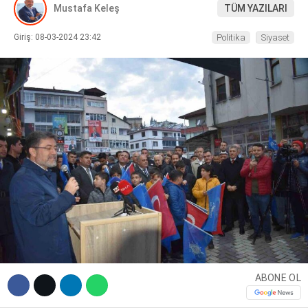
Mustafa Keleş
TÜM YAZILARI
DIĞER
Giriş: 08-03-2024 23:42
Politika
Siyaset
WhatsApp İhbar Hattı
Facebook
Instagram
ABONE OL
Youtube