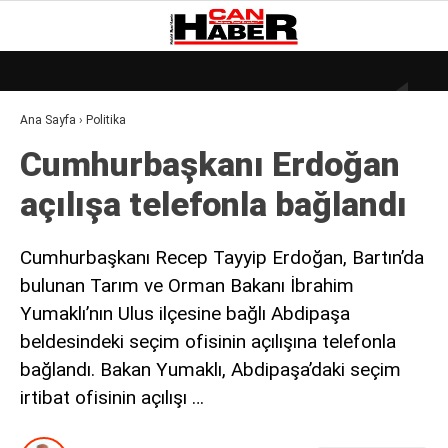
30
°
ZONGULDAK
Ana Sayfa
›
Politika
GALERİ
VİDEO
YAZARLAR
Cumhurbaşkanı Erdoğan
DÜNYA
açılışa telefonla bağlandı
EKONOMI
GÜNDEM
Cumhurbaşkanı Recep Tayyip Erdoğan, Bartın’da
bulunan Tarım ve Orman Bakanı İbrahim
KÜLÜR – SANAT
Yumaklı’nın Ulus ilçesine bağlı Abdipaşa
MAGAZIN
beldesindeki seçim ofisinin açılışına telefonla
SAĞLIK
bağlandı. Bakan Yumaklı, Abdipaşa’daki seçim
irtibat ofisinin açılışı …
POLITIKA
ASAYIŞ