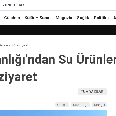
°
ZONGULDAK
Gündem
Külür – Sanat
Magazin
Sağlık
Politika
A
ooperatifi’ne ziyaret
nlığı’ndan Su Ürünler
ziyaret
TÜM YAZILARI
Güncel
Kdz.Ereğli
Manşet