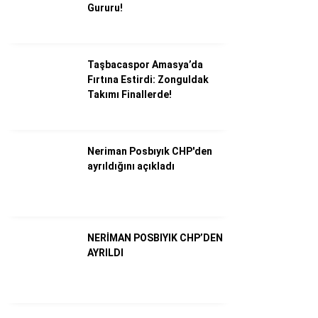
Gururu!
Taşbacaspor Amasya’da
Fırtına Estirdi: Zonguldak
Takımı Finallerde!
Neriman Posbıyık CHP'den
ayrıldığını açıkladı
WhatsApp İhbar Hattı
NERİMAN POSBIYIK CHP’DEN
AYRILDI
Facebook