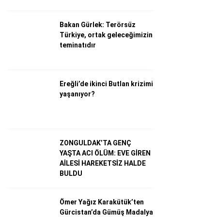
Dünya
Bakan Gürlek: Terörsüz
Türkiye, ortak geleceğimizin
Ekonomi
teminatıdır
Gündem
Külür – Sanat
Ereğli’de ikinci Butlan krizimi
yaşanıyor?
Magazin
Sağlık
Politika
ZONGULDAK’TA GENÇ
YAŞTA ACI ÖLÜM: EVE GİREN
Asayiş
AİLESİ HAREKETSİZ HALDE
BULDU
Diğer
Ömer Yağız Karakütük’ten
Gürcistan’da Gümüş Madalya