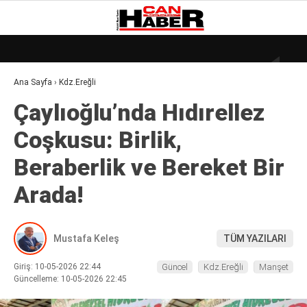
20.2
°
ZONGULDAK
Ana Sayfa
›
Kdz.Ereğli
GALERİ
VİDEO
YAZARLAR
Çaylıoğlu’nda Hıdırellez
DÜNYA
Coşkusu: Birlik,
EKONOMI
Beraberlik ve Bereket Bir
GÜNDEM
Arada!
KÜLÜR – SANAT
MAGAZIN
Mustafa Keleş
TÜM YAZILARI
SAĞLIK
Giriş: 10-05-2026 22:44
Güncel
Kdz.Ereğli
Manşet
POLITIKA
Güncelleme: 10-05-2026 22:45
ASAYIŞ