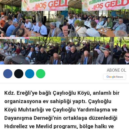
DIĞER
WhatsApp İhbar Hattı
ABONE OL
Facebook
Kdz. Ereğli’ye bağlı Çaylıoğlu Köyü, anlamlı bir
organizasyona ev sahipliği yaptı. Çaylıoğlu
Instagram
Köyü Muhtarlığı ve Çaylıoğlu Yardımlaşma ve
Youtube
Dayanışma Derneği’nin ortaklaşa düzenlediği
Hıdırellez ve Mevlid programı, bölge halkı ve