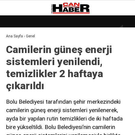
26
°
ZONGULDAK
Ana Sayfa
›
Genel
GALERİ
VİDEO
YAZARLAR
Camilerin güneş enerji
DÜNYA
sistemleri yenilendi,
EKONOMI
temizlikler 2 haftaya
GÜNDEM
çıkarıldı
KÜLÜR – SANAT
MAGAZIN
Bolu Belediyesi tarafından şehir merkezindeki
camilerin güneş enerji sistemleri yenilenerek,
SAĞLIK
ayda bir yapılan rutin temizlikleri de iki haftada
POLITIKA
bire yükseltildi. Bolu Belediyesi’nin camilerin
ASAYIŞ