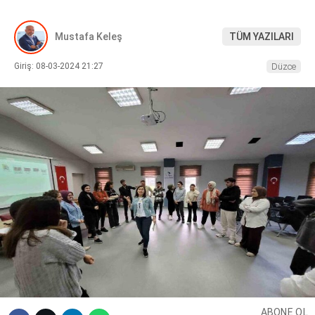
DIĞER
Mustafa Keleş
TÜM YAZILARI
Giriş: 08-03-2024 21:27
Düzce
WhatsApp İhbar Hattı
Facebook
Instagram
Youtube
ABONE OL