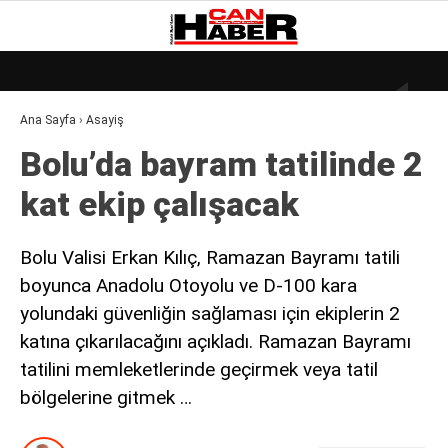
19.3
°
ZONGULDAK
Ana Sayfa
›
Asayiş
GALERİ
VİDEO
YAZARLAR
Bolu’da bayram tatilinde 2
DÜNYA
kat ekip çalışacak
EKONOMI
GÜNDEM
Bolu Valisi Erkan Kılıç, Ramazan Bayramı tatili
boyunca Anadolu Otoyolu ve D-100 kara
KÜLÜR – SANAT
yolundaki güvenliğin sağlaması için ekiplerin 2
MAGAZIN
katına çıkarılacağını açıkladı. Ramazan Bayramı
SAĞLIK
tatilini memleketlerinde geçirmek veya tatil
bölgelerine gitmek …
POLITIKA
ASAYIŞ