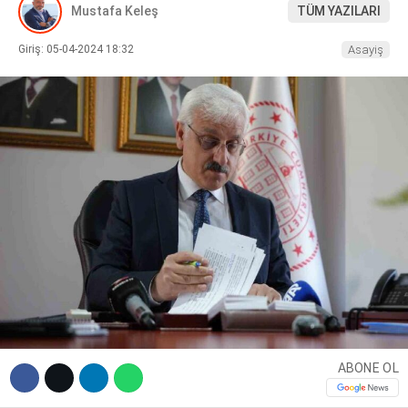
Mustafa Keleş
TÜM YAZILARI
DIĞER
Giriş: 05-04-2024 18:32
Asayiş
WhatsApp İhbar Hattı
Facebook
Instagram
ABONE OL
Youtube