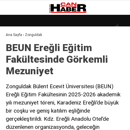
19.1
°
ZONGULDAK
Ana Sayfa
›
Zonguldak
GALERİ
VİDEO
YAZARLAR
BEUN Ereğli Eğitim
DÜNYA
Fakültesinde Görkemli
EKONOMI
Mezuniyet
GÜNDEM
KÜLÜR – SANAT
Zonguldak Bülent Ecevit Üniversitesi (BEUN)
Ereğli Eğitim Fakültesinin 2025-2026 akademik
MAGAZIN
yılı mezuniyet töreni, Karadeniz Ereğli’de büyük
SAĞLIK
bir coşku ve geniş katılım eşliğinde
POLITIKA
gerçekleştirildi. Kdz. Ereğli Anadolu Otel’de
düzenlenen organizasyonda, geleceğin
ASAYIŞ