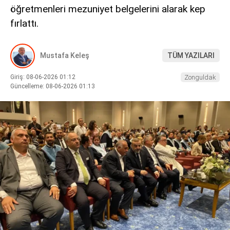
öğretmenleri mezuniyet belgelerini alarak kep
DIĞER
fırlattı.
Mustafa Keleş
TÜM YAZILARI
Giriş: 08-06-2026 01:12
Zonguldak
WhatsApp İhbar Hattı
Güncelleme: 08-06-2026 01:13
Facebook
Instagram
Youtube