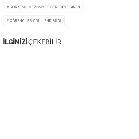
GÖRKEMLI MEZUNIYET DERECEYE GIREN
ÖĞRENCILER ÖDÜLLENDIRILDI
İLGİNİZİ
ÇEKEBİLİR