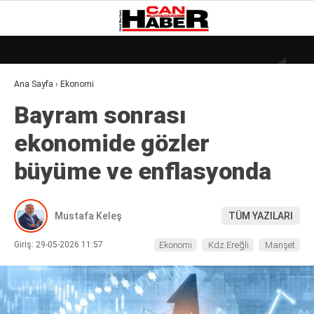
26
°
ZONGULDAK
Ana Sayfa
›
Ekonomi
GALERİ
VİDEO
YAZARLAR
Bayram sonrası
DÜNYA
ekonomide gözler
EKONOMI
büyüme ve enflasyonda
GÜNDEM
KÜLÜR – SANAT
Mustafa Keleş
TÜM YAZILARI
MAGAZIN
Giriş: 29-05-2026 11:57
Ekonomi
Kdz.Ereğli
Manşet
SAĞLIK
POLITIKA
ASAYIŞ