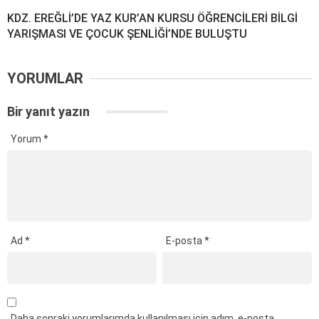
KDZ. EREĞLİ’DE YAZ KUR’AN KURSU ÖĞRENCİLERİ BİLGİ
YARIŞMASI VE ÇOCUK ŞENLİĞİ’NDE BULUŞTU
YORUMLAR
Bir yanıt yazın
Yorum
*
Ad
*
E-posta
*
Daha sonraki yorumlarımda kullanılması için adım, e-posta