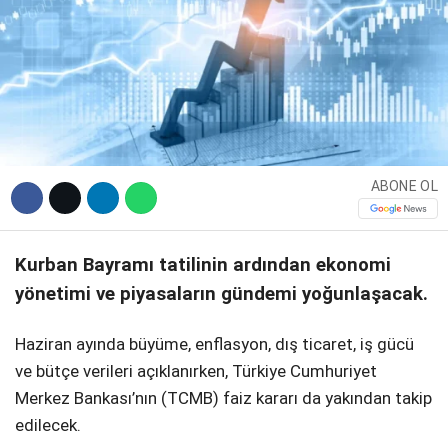
DIĞER
WhatsApp İhbar Hattı
ABONE OL
Kurban Bayramı tatilinin ardından ekonomi
Facebook
yönetimi ve piyasaların gündemi yoğunlaşacak.
Haziran ayında büyüme, enflasyon, dış ticaret, iş gücü
Instagram
ve bütçe verileri açıklanırken, Türkiye Cumhuriyet
Merkez Bankası’nın (TCMB) faiz kararı da yakından takip
Youtube
edilecek.