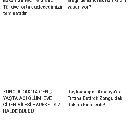
Bakan Gürlek: Terörsüz
Ereğli’de ikinci Butlan krizimi
Türkiye, ortak geleceğimizin
yaşanıyor?
teminatıdır
ZONGULDAK’TA GENÇ
Taşbacaspor Amasya’da
YAŞTA ACI ÖLÜM: EVE
Fırtına Estirdi: Zonguldak
GİREN AİLESİ HAREKETSİZ
Takımı Finallerde!
HALDE BULDU