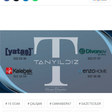
DIĞER
WhatsApp İhbar Hattı
Facebook
Instagram
Youtube
10 OCAK
ÇALIŞAN
CANHABER67
GAZETECİLER