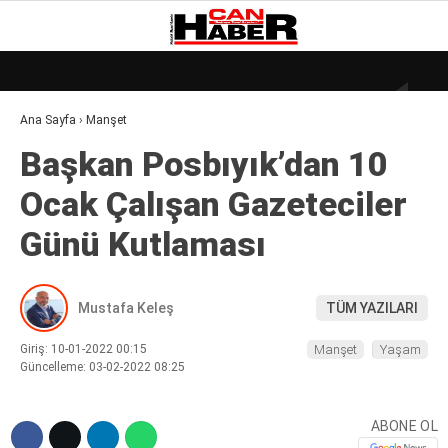
29.1
°
ZONGULDAK
Ana Sayfa
›
Manşet
GALERİ
VİDEO
YAZARLAR
Başkan Posbıyık’dan 10
DÜNYA
Ocak Çalışan Gazeteciler
EKONOMI
Günü Kutlaması
GÜNDEM
KÜLÜR – SANAT
Mustafa Keleş
TÜM YAZILARI
MAGAZIN
Giriş: 10-01-2022 00:15
Manşet
Yaşam
SAĞLIK
Güncelleme: 03-02-2022 08:25
POLITIKA
ABONE OL
ASAYIŞ