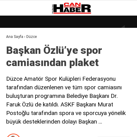
21.1
°
ZONGULDAK
Ana Sayfa
›
Düzce
GALERİ
VİDEO
YAZARLAR
Başkan Özlü’ye spor
DÜNYA
camiasından plaket
EKONOMI
GÜNDEM
Düzce Amatör Spor Kulüpleri Federasyonu
tarafından düzenlenen ve tüm spor camiasını
KÜLÜR – SANAT
buluşturan programına Belediye Başkanı Dr.
MAGAZIN
Faruk Özlü de katıldı. ASKF Başkanı Murat
SAĞLIK
Postoğlu tarafından spora ve sporcuya yönelik
büyük desteklerinden dolayı Başkan …
POLITIKA
ASAYIŞ