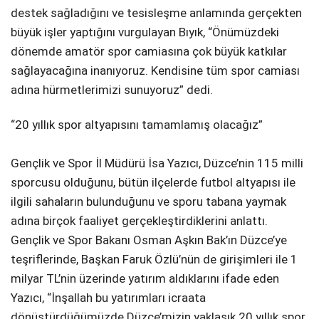
destek sağladığını ve tesisleşme anlamında gerçekten
büyük işler yaptığını vurgulayan Bıyık, “Önümüzdeki
dönemde amatör spor camiasına çok büyük katkılar
sağlayacağına inanıyoruz. Kendisine tüm spor camiası
adına hürmetlerimizi sunuyoruz” dedi.
“20 yıllık spor altyapısını tamamlamış olacağız”
Gençlik ve Spor İl Müdürü İsa Yazıcı, Düzce’nin 115 milli
sporcusu olduğunu, bütün ilçelerde futbol altyapısı ile
ilgili sahaların bulunduğunu ve sporu tabana yaymak
adına birçok faaliyet gerçekleştirdiklerini anlattı.
Gençlik ve Spor Bakanı Osman Aşkın Bak’ın Düzce’ye
teşriflerinde, Başkan Faruk Özlü’nün de girişimleri ile 1
milyar TL’nin üzerinde yatırım aldıklarını ifade eden
Yazıcı, “İnşallah bu yatırımları icraata
dönüştürdüğümüzde Düzce’mizin yaklaşık 20 yıllık spor