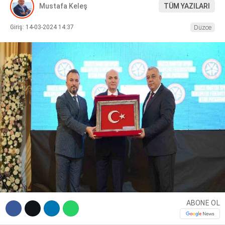
Mustafa Keleş
TÜM YAZILARI
DIĞER
Giriş: 14-03-2024 14:37
Düzce
WhatsApp İhbar Hattı
Facebook
Instagram
ABONE OL
Youtube