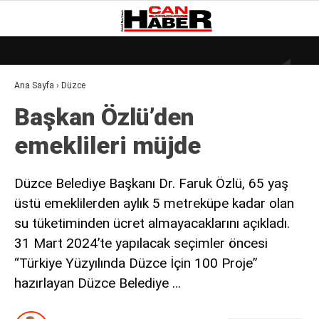
20.8
°
ZONGULDAK
Ana Sayfa
›
Düzce
GALERİ
VİDEO
YAZARLAR
Başkan Özlü’den
DÜNYA
emeklileri müjde
EKONOMI
GÜNDEM
Düzce Belediye Başkanı Dr. Faruk Özlü, 65 yaş
üstü emeklilerden aylık 5 metreküpe kadar olan
KÜLÜR – SANAT
su tüketiminden ücret almayacaklarını açıkladı.
MAGAZIN
31 Mart 2024’te yapılacak seçimler öncesi
SAĞLIK
“Türkiye Yüzyılında Düzce İçin 100 Proje”
hazırlayan Düzce Belediye …
POLITIKA
ASAYIŞ