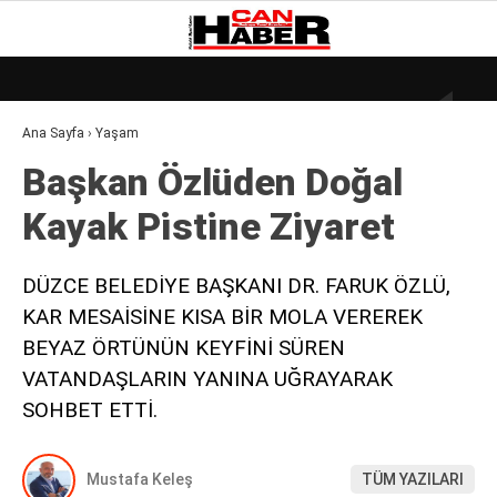
18.5
°
ZONGULDAK
Ana Sayfa
›
Yaşam
GALERİ
VİDEO
YAZARLAR
Başkan Özlüden Doğal
DÜNYA
Kayak Pi̇sti̇ne Zi̇yaret
EKONOMI
GÜNDEM
DÜZCE BELEDİYE BAŞKANI DR. FARUK ÖZLÜ,
KAR MESAİSİNE KISA BİR MOLA VEREREK
KÜLÜR – SANAT
BEYAZ ÖRTÜNÜN KEYFİNİ SÜREN
MAGAZIN
VATANDAŞLARIN YANINA UĞRAYARAK
SAĞLIK
SOHBET ETTİ.
POLITIKA
Mustafa Keleş
TÜM YAZILARI
ASAYIŞ