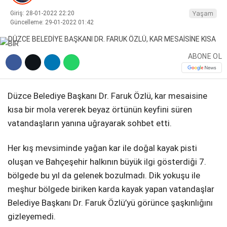
Giriş: 28-01-2022 22:20
Yaşam
DIĞER
Güncelleme: 29-01-2022 01:42
ABONE OL
WhatsApp İhbar Hattı
Düzce Belediye Başkanı Dr. Faruk Özlü, kar mesaisine
kısa bir mola vererek beyaz örtünün keyfini süren
vatandaşların yanına uğrayarak sohbet etti.
Facebook
Her kış mevsiminde yağan kar ile doğal kayak pisti
oluşan ve Bahçeşehir halkının büyük ilgi gösterdiği 7.
bölgede bu yıl da gelenek bozulmadı. Dik yokuşu ile
Instagram
meşhur bölgede biriken karda kayak yapan vatandaşlar
Belediye Başkanı Dr. Faruk Özlü’yü görünce şaşkınlığını
Youtube
gizleyemedi.