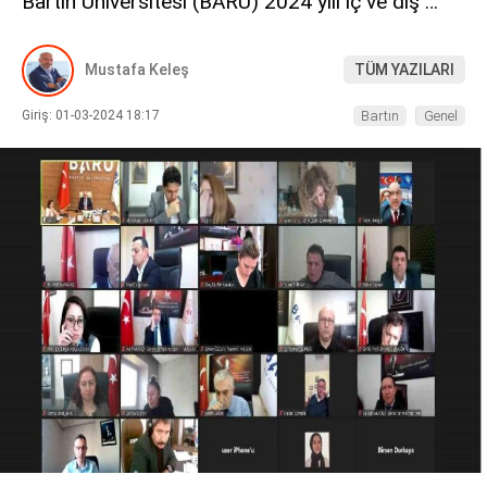
Bartın Üniversitesi (BARÜ) 2024 yılı iç ve dış …
DIĞER
Mustafa Keleş
TÜM YAZILARI
Giriş: 01-03-2024 18:17
Bartın
Genel
WhatsApp İhbar Hattı
Facebook
Instagram
Youtube