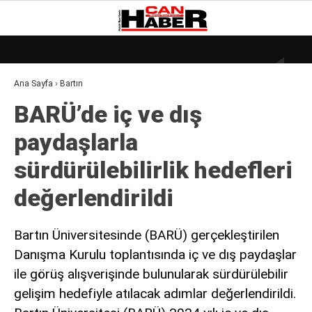
27.9
°
ZONGULDAK
Ana Sayfa
›
Bartın
GALERİ
VİDEO
YAZARLAR
BARÜ’de iç ve dış
DÜNYA
paydaşlarla
EKONOMI
sürdürülebilirlik hedefleri
GÜNDEM
değerlendirildi
KÜLÜR – SANAT
MAGAZIN
Bartın Üniversitesinde (BARÜ) gerçekleştirilen
Danışma Kurulu toplantısında iç ve dış paydaşlar
SAĞLIK
ile görüş alışverişinde bulunularak sürdürülebilir
POLITIKA
gelişim hedefiyle atılacak adımlar değerlendirildi.
ASAYIŞ