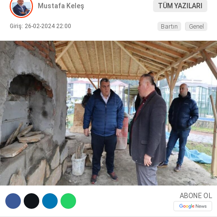
Mustafa Keleş
TÜM YAZILARI
DIĞER
Giriş: 26-02-2024 22:00
Bartın
Genel
WhatsApp İhbar Hattı
Facebook
Instagram
ABONE OL
Youtube