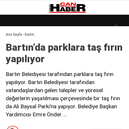
18.5
°
ZONGULDAK
Ana Sayfa
›
Bartın
GALERİ
VİDEO
YAZARLAR
Bartın’da parklara taş fırın
DÜNYA
yapılıyor
EKONOMI
GÜNDEM
Bartın Belediyesi tarafından parklara taş fırın
yapılıyor. Bartın Belediyesi tarafından
KÜLÜR – SANAT
vatandaşlardan gelen talepler ve yöresel
MAGAZIN
değerlerin yaşatılması çerçevesinde bir taş fırın
SAĞLIK
da Ali Baysal Parkı’na yapıyor. Belediye Başkan
Yardımcısı Emre Önder …
POLITIKA
ASAYIŞ