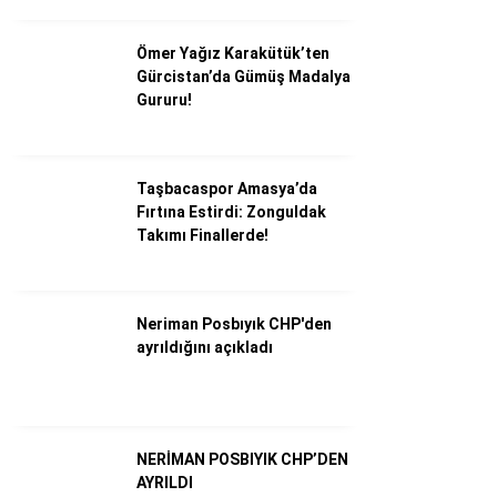
Ömer Yağız Karakütük’ten
Gürcistan’da Gümüş Madalya
Gururu!
Taşbacaspor Amasya’da
Fırtına Estirdi: Zonguldak
Takımı Finallerde!
WhatsApp İhbar Hattı
Neriman Posbıyık CHP'den
ayrıldığını açıkladı
Facebook
NERİMAN POSBIYIK CHP’DEN
AYRILDI