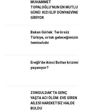
MUHAMMET
TOPALOĞLU’NUN EN MUTLU
GÜNÜ: KIZI ELİF DÜNYAEVİNE
Dünya
GİRİYOR
Ekonomi
Bakan Gürlek: Terörsüz
Gündem
Türkiye, ortak geleceğimizin
Külür – Sanat
teminatıdır
Magazin
Sağlık
Ereğli’de ikinci Butlan krizimi
yaşanıyor?
Politika
Asayiş
Diğer
ZONGULDAK’TA GENÇ
YAŞTA ACI ÖLÜM: EVE GİREN
AİLESİ HAREKETSİZ HALDE
BULDU