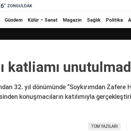
.6
°
ZONGULDAK
Gündem
Külür – Sanat
Magazin
Sağlık
Politika
A
lı katliamı unutulmad
ından 32. yıl dönümünde “Soykırımdan Zafere H
inden konuşmacıların katılımıyla gerçekleştiri
TÜM YAZILARI