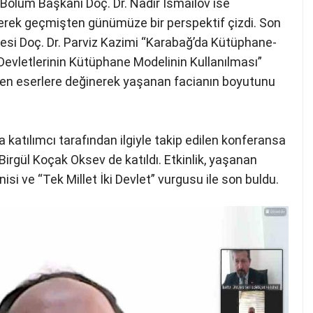
 Bölüm Başkanı Doç. Dr. Nadir İsmailov ise
ek geçmişten günümüze bir perspektif çizdi. Son
yesi Doç. Dr. Parviz Kazimi “Karabağ’da Kütüphane-
Devletlerinin Kütüphane Modelinin Kullanılması”
ören eserlere değinerek yaşanan facianın boyutunu
katılımcı tarafından ilgiyle takip edilen konferansa
Birgül Koçak Oksev de katıldı. Etkinlik, yaşanan
si ve “Tek Millet İki Devlet” vurgusu ile son buldu.