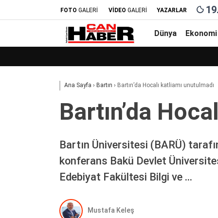
19
FOTO
GALERİ
VİDEO
GALERİ
YAZARLAR
Dünya
Ekonomi
Ana Sayfa
›
Bartın
›
Bartın’da Hocalı katliamı unutulmadı
Bartın’da Hoca
Bartın Üniversitesi (BARÜ) taraf
konferans Bakü Devlet Üniversites
Edebiyat Fakültesi Bilgi ve …
Mustafa Keleş