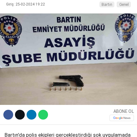
Giriş: 25-02-2024 19:22
Bartın
Genel
DIĞER
WhatsApp İhbar Hattı
Facebook
Instagram
ABONE OL
Youtube
Bartın’da polis ekipleri gerçekleştirdiği şok uygulamada