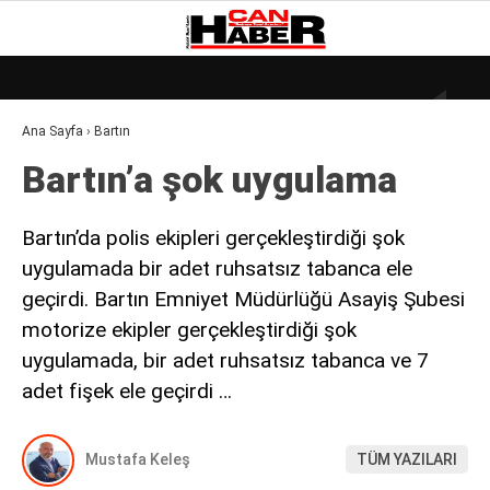
18.4
°
ZONGULDAK
Ana Sayfa
›
Bartın
GALERİ
VİDEO
YAZARLAR
Bartın’a şok uygulama
DÜNYA
EKONOMI
Bartın’da polis ekipleri gerçekleştirdiği şok
uygulamada bir adet ruhsatsız tabanca ele
GÜNDEM
geçirdi. Bartın Emniyet Müdürlüğü Asayiş Şubesi
KÜLÜR – SANAT
motorize ekipler gerçekleştirdiği şok
MAGAZIN
uygulamada, bir adet ruhsatsız tabanca ve 7
adet fişek ele geçirdi …
SAĞLIK
POLITIKA
Mustafa Keleş
TÜM YAZILARI
ASAYIŞ