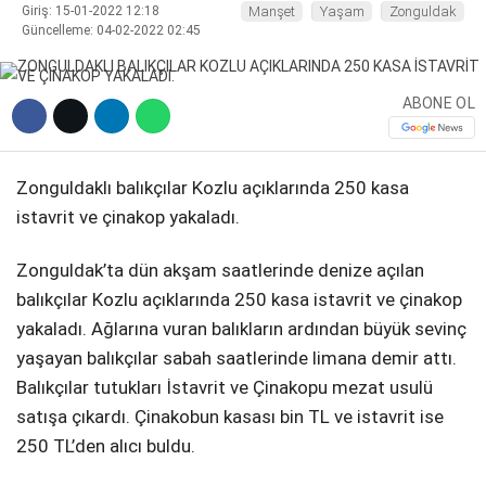
Giriş: 15-01-2022 12:18
Manşet
Yaşam
Zonguldak
Güncelleme: 04-02-2022 02:45
DIĞER
ABONE OL
WhatsApp İhbar Hattı
Zonguldaklı balıkçılar Kozlu açıklarında 250 kasa
istavrit ve çinakop yakaladı.
Zonguldak’ta dün akşam saatlerinde denize açılan
Facebook
balıkçılar Kozlu açıklarında 250 kasa istavrit ve çinakop
yakaladı. Ağlarına vuran balıkların ardından büyük sevinç
yaşayan balıkçılar sabah saatlerinde limana demir attı.
Instagram
Balıkçılar tutukları İstavrit ve Çinakopu mezat usulü
satışa çıkardı. Çinakobun kasası bin TL ve istavrit ise
Youtube
250 TL’den alıcı buldu.