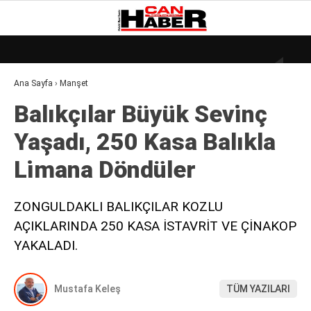
28.4
°
ZONGULDAK
Ana Sayfa
›
Manşet
GALERİ
VİDEO
YAZARLAR
Balıkçılar Büyük Sevi̇nç
DÜNYA
Yaşadı, 250 Kasa Balıkla
EKONOMI
Li̇mana Döndüler
GÜNDEM
KÜLÜR – SANAT
ZONGULDAKLI BALIKÇILAR KOZLU
AÇIKLARINDA 250 KASA İSTAVRİT VE ÇİNAKOP
MAGAZIN
YAKALADI.
SAĞLIK
POLITIKA
Mustafa Keleş
TÜM YAZILARI
ASAYIŞ