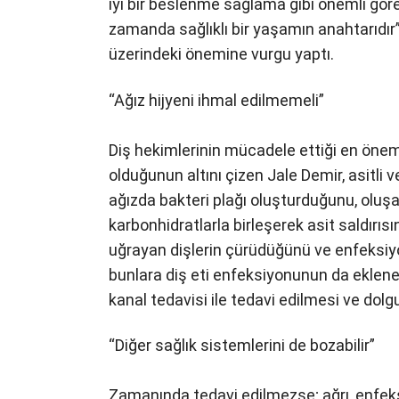
iyi bir beslenme sağlama gibi önemli görevl
zamanda sağlıklı bir yaşamın anahtarıdır” 
üzerindeki önemine vurgu yaptı.
“Ağız hijyeni ihmal edilmemeli”
Diş hekimlerinin mücadele ettiği en önemli
olduğunun altını çizen Jale Demir, asitli v
ağızda bakteri plağı oluşturduğunu, oluşa
karbonhidratlarla birleşerek asit saldırısı
uğrayan dişlerin çürüdüğünü ve enfeksi
bunlara diş eti enfeksiyonunun da eklene
kanal tedavisi ile tedavi edilmesi ve dolg
“Diğer sağlık sistemlerini de bozabilir”
Zamanında tedavi edilmezse; ağrı, enfeks