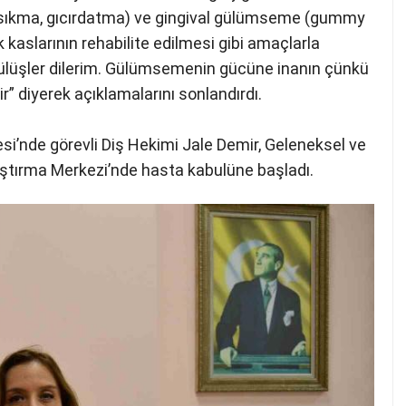
ş sıkma, gıcırdatma) ve gingival gülümseme (gummy
k kaslarının rehabilite edilmesi gibi amaçlarla
l gülüşler dilerim. Gülümsemenin gücüne inanın çünkü
r” diyerek açıklamalarını sonlandırdı.
si’nde görevli Diş Hekimi Jale Demir, Geleneksel ve
tırma Merkezi’nde hasta kabulüne başladı.