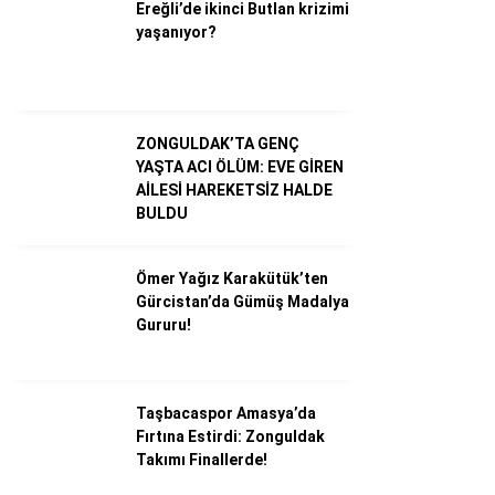
Ereğli’de ikinci Butlan krizimi
yaşanıyor?
Dünya
Ekonomi
ZONGULDAK’TA GENÇ
Gündem
YAŞTA ACI ÖLÜM: EVE GİREN
Külür – Sanat
AİLESİ HAREKETSİZ HALDE
BULDU
Magazin
Sağlık
Ömer Yağız Karakütük’ten
Gürcistan’da Gümüş Madalya
Politika
Gururu!
Asayiş
Diğer
Taşbacaspor Amasya’da
Fırtına Estirdi: Zonguldak
Takımı Finallerde!