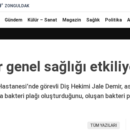
9
°
ZONGULDAK
Gündem
Külür – Sanat
Magazin
Sağlık
Politika
A
 genel sağlığı etkili
astanesi’nde görevli Diş Hekimi Jale Demir, asit
da bakteri plağı oluşturduğunu, oluşan bakteri p
TÜM YAZILARI