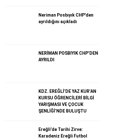
Neriman Posbıyık CHP'den
ayrıldığını açıkladı
NERİMAN POSBIYIK CHP’DEN
AYRILDI
WhatsApp İhbar Hattı
KDZ. EREĞLİ’DE YAZ KUR’AN
KURSU ÖĞRENCİLERİ BİLGİ
YARIŞMASI VE ÇOCUK
ŞENLİĞİ’NDE BULUŞTU
Facebook
Ereğli’de Tarihi Zirve:
Karadeniz Ereğli Futbol