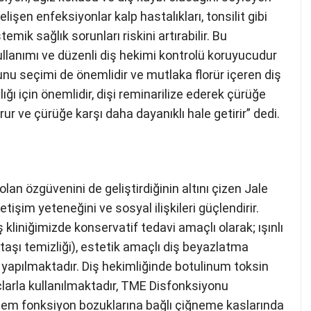
lişen enfeksiyonlar kalp hastalıkları, tonsilit gibi
emik sağlık sorunları riskini artırabilir. Bu
kullanımı ve düzenli diş hekimi kontrolü koruyucudur
nu seçimi de önemlidir ve mutlaka florür içeren diş
lığı için önemlidir, dişi reminarilize ederek çürüğe
korur ve çürüğe karşı daha dayanıklı hale getirir” dedi.
 olan özgüvenini de geliştirdiğinin altını çizen Jale
işim yeteneğini ve sosyal ilişkileri güçlendirir.
kliniğimizde konservatif tedavi amaçlı olarak; ışınlı
 taşı temizliği), estetik amaçlı diş beyazlatma
yapılmaktadır. Diş hekimliğinde botulinum toksin
çlarla kullanılmaktadır, TME Disfonksiyonu
em fonksiyon bozuklarına bağlı çiğneme kaslarında