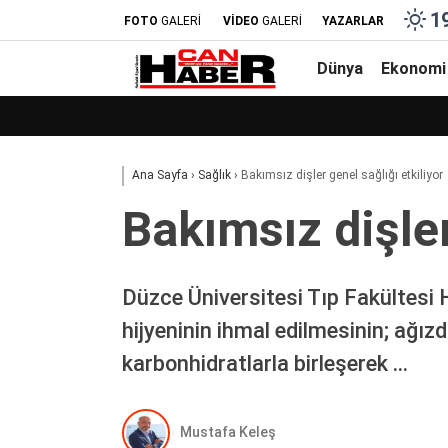
1
FOTO
GALERİ
VİDEO
GALERİ
YAZARLAR
Dünya
Ekonomi
Ana Sayfa
›
Sağlık
›
Bakımsız dişler genel sağlığı etkiliyor
Bakımsız dişler
Düzce Üniversitesi Tıp Fakültesi H
hijyeninin ihmal edilmesinin; ağız
karbonhidratlarla birleşerek …
Mustafa Keleş