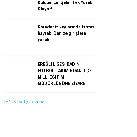
Instagram
Kulübü İçin Şehir Tek Yürek
Oluyor!
Youtube
Karadeniz kıyılarında kırmızı
bayrak: Denize girişlere
yasak
EREĞLİ LİSESİ KADIN
FUTBOL TAKIMINDAN İLÇE
MİLLÎ EĞİTİM
MÜDÜRLÜĞÜNE ZİYARET
Ereğli Nöbetçi Eczane