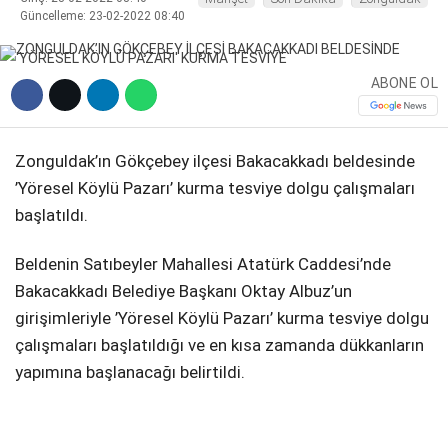
Güncelleme: 23-02-2022 08:40
DIĞER
ABONE OL
WhatsApp İhbar Hattı
Zonguldak’ın Gökçebey ilçesi Bakacakkadı beldesinde
’Yöresel Köylü Pazarı’ kurma tesviye dolgu çalışmaları
başlatıldı.
Beldenin Satıbeyler Mahallesi Atatürk Caddesi’nde
Facebook
Bakacakkadı Belediye Başkanı Oktay Albuz’un
girişimleriyle ’Yöresel Köylü Pazarı’ kurma tesviye dolgu
çalışmaları başlatıldığı ve en kısa zamanda dükkanların
Instagram
yapımına başlanacağı belirtildi.
Youtube