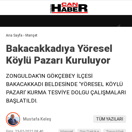
25.9
°
ZONGULDAK
Ana Sayfa
›
Manşet
GALERİ
VİDEO
YAZARLAR
Bakacakkadıya Yöresel
DÜNYA
Köylü Pazarı Kuruluyor
EKONOMI
GÜNDEM
ZONGULDAK’IN GÖKÇEBEY İLÇESİ
BAKACAKKADI BELDESİNDE ‘YÖRESEL KÖYLÜ
KÜLÜR – SANAT
PAZARI’ KURMA TESVİYE DOLGU ÇALIŞMALARI
MAGAZIN
BAŞLATILDI.
SAĞLIK
Mustafa Keleş
TÜM YAZILARI
POLITIKA
ASAYIŞ
Giriş: 23-02-2022 08:40
Manşet
Son Dakika
Zonguldak