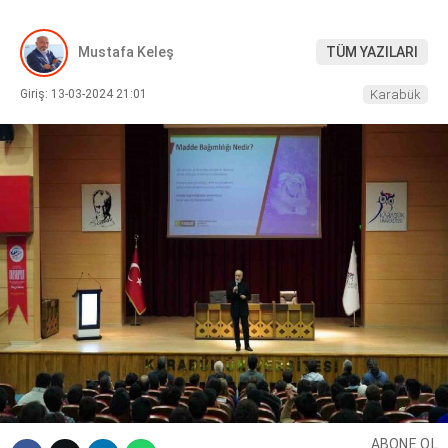
DIĞER
Mustafa Keleş
TÜM YAZILARI
Giriş: 13-03-2024 21:01
Karabük
WhatsApp İhbar Hattı
Facebook
Instagram
Youtube
ABONE OL