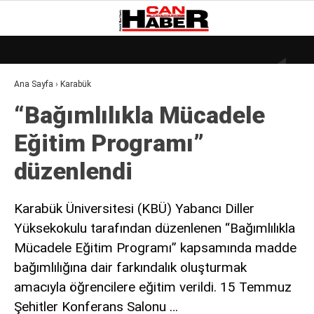
19.2
°
ZONGULDAK
Ana Sayfa
›
Karabük
GALERİ
VİDEO
YAZARLAR
“Bağımlılıkla Mücadele
DÜNYA
Eğitim Programı”
EKONOMI
düzenlendi
GÜNDEM
KÜLÜR – SANAT
Karabük Üniversitesi (KBÜ) Yabancı Diller
Yüksekokulu tarafından düzenlenen “Bağımlılıkla
MAGAZIN
Mücadele Eğitim Programı” kapsamında madde
SAĞLIK
bağımlılığına dair farkındalık oluşturmak
POLITIKA
amacıyla öğrencilere eğitim verildi. 15 Temmuz
Şehitler Konferans Salonu …
ASAYIŞ