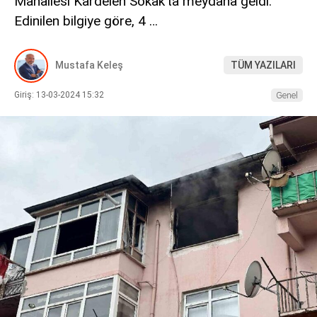
Mahallesi Kardelen Sokak’ta meydana geldi.
Edinilen bilgiye göre, 4 …
DIĞER
Mustafa Keleş
TÜM YAZILARI
Giriş: 13-03-2024 15:32
Genel
WhatsApp İhbar Hattı
Facebook
Instagram
Youtube