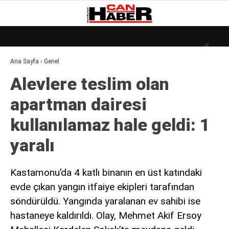
26.1
°
ZONGULDAK
Ana Sayfa
›
Genel
GALERİ
VİDEO
YAZARLAR
Alevlere teslim olan
DÜNYA
apartman dairesi
EKONOMI
kullanılamaz hale geldi: 1
GÜNDEM
yaralı
KÜLÜR – SANAT
MAGAZIN
Kastamonu’da 4 katlı binanın en üst katındaki
evde çıkan yangın itfaiye ekipleri tarafından
SAĞLIK
söndürüldü. Yangında yaralanan ev sahibi ise
POLITIKA
hastaneye kaldırıldı. Olay, Mehmet Akif Ersoy
ASAYIŞ