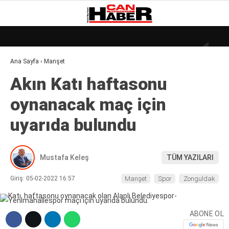
18.2
°
ZONGULDAK
Ana Sayfa
›
Manşet
GALERİ
VİDEO
YAZARLAR
Akın Katı haftasonu
DÜNYA
oynanacak maç için
EKONOMI
uyarıda bulundu
GÜNDEM
KÜLÜR – SANAT
Mustafa Keleş
TÜM YAZILARI
MAGAZIN
Giriş: 05-02-2022 16:57
Manşet
Spor
Zonguldak
SAĞLIK
POLITIKA
ABONE OL
ASAYIŞ