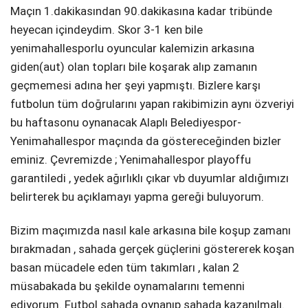
Maçın 1.dakikasından 90.dakikasına kadar tribünde
heyecan içindeydim. Skor 3-1 ken bile
yenimahallesporlu oyuncular kalemizin arkasına
giden(aut) olan topları bile koşarak alıp zamanın
geçmemesi adına her şeyi yapmıştı. Bizlere karşı
futbolun tüm doğrularını yapan rakibimizin aynı özveriyi
bu haftasonu oynanacak Alaplı Belediyespor-
Yenimahallespor maçında da göstereceğinden bizler
eminiz. Çevremizde ; Yenimahallespor playoffu
garantiledi , yedek ağırlıklı çıkar vb duyumlar aldığımızı
belirterek bu açıklamayı yapma gereği buluyorum.
Bizim maçımızda nasıl kale arkasına bile koşup zamanı
bırakmadan , sahada gerçek güçlerini göstererek koşan
basan mücadele eden tüm takımları , kalan 2
müsabakada bu şekilde oynamalarını temenni
ediyorum. Futbol sahada oynanıp sahada kazanılmalı.