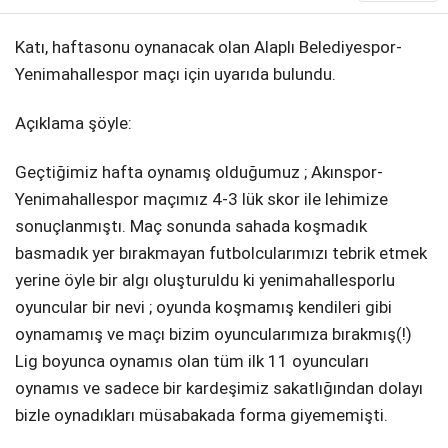
DIĞER
Katı, haftasonu oynanacak olan Alaplı Belediyespor-
Yenimahallespor maçı için uyarıda bulundu.
Açıklama şöyle:
WhatsApp İhbar Hattı
Geçtiğimiz hafta oynamış olduğumuz ; Akınspor-
Yenimahallespor maçımız 4-3 lük skor ile lehimize
sonuçlanmıştı. Maç sonunda sahada koşmadık
basmadık yer bırakmayan futbolcularımızı tebrik etmek
Facebook
yerine öyle bir algı oluşturuldu ki yenimahallesporlu
oyuncular bir nevi ; oyunda koşmamış kendileri gibi
oynamamış ve maçı bizim oyuncularımıza bırakmış(!)
Instagram
Lig boyunca oynamıs olan tüm ilk 11 oyuncuları
oynamıs ve sadece bir kardeşimiz sakatlığından dolayı
Youtube
bizle oynadıkları müsabakada forma giyememişti.