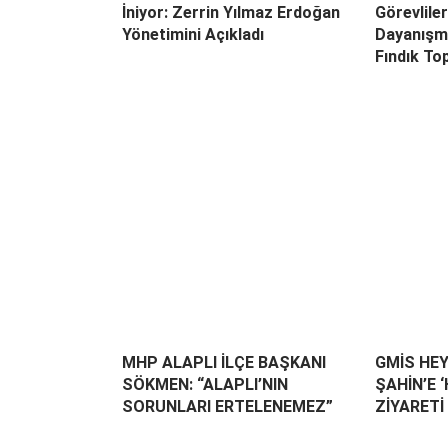
İniyor: Zerrin Yılmaz Erdoğan
Görevlile
Yönetimini Açıkladı
Dayanışma
Fındık Top
MHP ALAPLI İLÇE BAŞKANI
GMİS HEY
SÖKMEN: “ALAPLI’NIN
ŞAHİN’E 
SORUNLARI ERTELENEMEZ”
ZİYARETİ