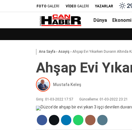
2
FOTO
GALERİ
VİDEO
GALERİ
YAZARLAR
Dünya
Ekonomi
Ana Sayfa
›
Asayiş
›
Ahşap Evi̇ Yıkarken Duvarın Altında K
Ahşap Evi̇ Yıka
Mustafa Keleş
Giriş: 01-03-2022 17:57
Güncelleme: 01-03-2022 23:21