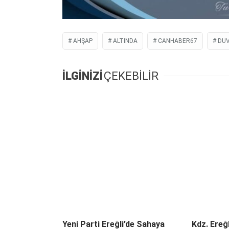
AHŞAP
ALTINDA
CANHABER67
DUV
İLGİNİZİ
ÇEKEBİLİR
Yeni Parti Ereğli’de Sahaya
Kdz. Ereğl