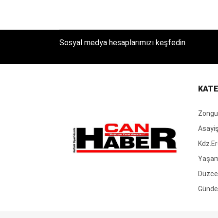
Sosyal medya hesaplarımızı keşfedin
KATE
Zongu
Asayi
Kdz.Er
Yaşa
Düzce
Günd