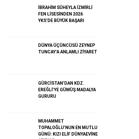
İBRAHİM SÜHEYLA İZMİRLİ
FEN LİSESİNDEN 2026
YKS’DE BÜYÜK BAŞARI
DÜNYA ÜÇÜNCÜSÜ ZEYNEP
TUNCAY’A ANLAMLI ZİYARET
WhatsApp İhbar Hattı
GÜRCİSTAN’DAN KDZ.
EREĞLİ’YE GÜMÜŞ MADALYA
GURURU
Facebook
MUHAMMET
TOPALOĞLU’NUN EN MUTLU
GÜNÜ: KIZI ELİF DÜNYAEVİNE