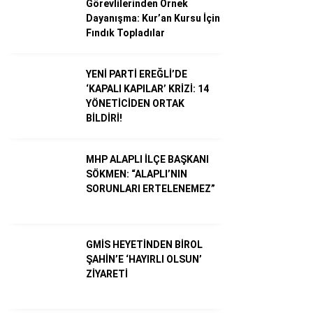
Görevlilerinden Örnek
Dayanışma: Kur’an Kursu İçin
Fındık Topladılar
Dünya
Ekonomi
YENİ PARTİ EREĞLİ’DE
‘KAPALI KAPILAR’ KRİZİ: 14
Gündem
YÖNETİCİDEN ORTAK
BİLDİRİ!
Külür – Sanat
Magazin
MHP ALAPLI İLÇE BAŞKANI
SÖKMEN: “ALAPLI’NIN
Sağlık
SORUNLARI ERTELENEMEZ”
Politika
Asayiş
GMİS HEYETİNDEN BİROL
ŞAHİN’E ‘HAYIRLI OLSUN’
Diğer
ZİYARETİ