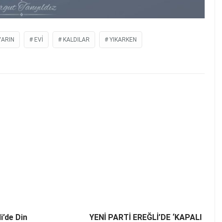
ARIN
EVİ
KALDILAR
YIKARKEN
i’de Din
YENİ PARTİ EREĞLİ’DE ‘KAPALI