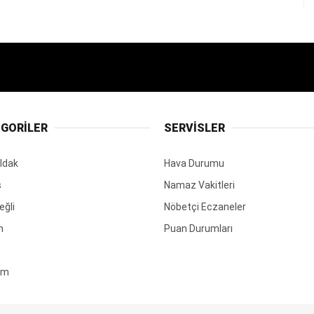
GORİLER
SERVİSLER
ldak
Hava Durumu
ş
Namaz Vakitleri
eğli
Nöbetçi Eczaneler
m
Puan Durumları
em