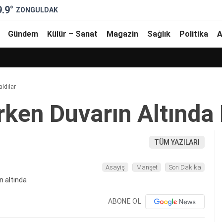
9.9
°
ZONGULDAK
Gündem
Külür – Sanat
Magazin
Sağlık
Politika
A
aldılar
rken Duvarın Altında 
TÜM YAZILARI
Asayiş
Manşet
Son Dakika
ABONE OL