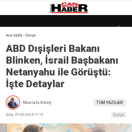
21.4
°
ZONGULDAK
Ana Sayfa
›
Dünya
GALERİ
VİDEO
YAZARLAR
ABD Dışişleri Bakanı
DÜNYA
Blinken, İsrail Başbakanı
EKONOMI
Netanyahu ile Görüştü:
GÜNDEM
İşte Detaylar
KÜLÜR – SANAT
MAGAZIN
Mustafa Keleş
TÜM YAZILARI
SAĞLIK
Giriş: 07-02-2024 17:16
Dünya
POLITIKA
ASAYIŞ