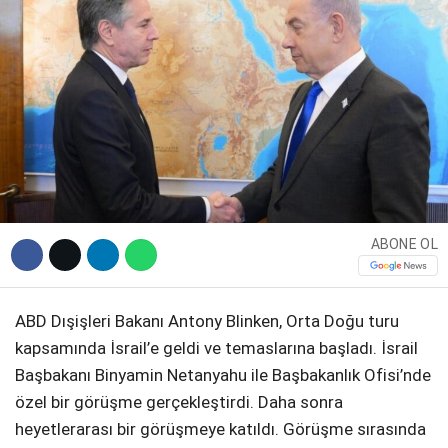
DIĞER
WhatsApp İhbar Hattı
ABONE OL
Facebook
ABD Dışişleri Bakanı Antony Blinken, Orta Doğu turu
kapsamında İsrail’e geldi ve temaslarına başladı. İsrail
Instagram
Başbakanı Binyamin Netanyahu ile Başbakanlık Ofisi’nde
özel bir görüşme gerçekleştirdi. Daha sonra
Youtube
heyetlerarası bir görüşmeye katıldı. Görüşme sırasında