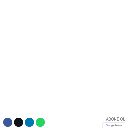
DIĞER
WhatsApp İhbar Hattı
Facebook
Instagram
Youtube
ABONE OL