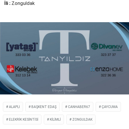
İli :
Zonguldak
ALAPLI
BAŞKENT EDAŞ
CANHABER67
ÇAYCUMA
ELEKRIK KESINTISI
KILIMLI
ZONGULDAK