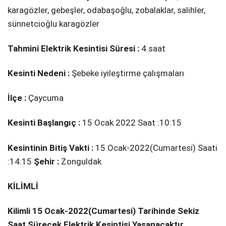
karagözler, gebeşler, odabaşoğlu, zobalaklar, sali̇hler,
sünnetci̇oğlu karagözler
Tahmini Elektrik Kesintisi Süresi :
4 saat
Kesinti Nedeni :
Şebeke i̇yi̇leşti̇rme çalışmaları
İlçe :
Çaycuma
Kesinti Başlangıç :
15 Ocak 2022 Saat :10:15
Kesintinin Bitiş Vakti :
15 Ocak-2022(Cumartesi) Saati
:14:15
Şehir :
Zonguldak
KİLİMLİ
Kilimli 15 Ocak-2022(Cumartesi) Tarihinde Sekiz
Saat Sürecek Elektrik Kesintisi Yaşanacaktır