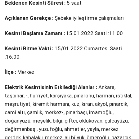
Beklenen Kesinti Süresi :
5 saat
Açıklanan Gerekçe :
Şebeke i̇yi̇leşti̇rme çalışmaları
Kesinti Başlama Zamanı :
15.01.2022 Saati :11:00
Kesinti Bitme Vakti :
15/01 2022 Cumartesi Saati
:16:00
İlçe :
Merkez
Elektrik Kesintisinin Etkilediği Alanlar :
Ankara,
taşpınar, -, hürri̇yet, karşıyaka, pınarönü, harman, i̇sti̇klal,
meşruti̇yet, ki̇remi̇t harmanı, kuz, kıran, akyol, pınarcık,
cami̇ altı, çamlık, merkez-, pınarbaşı, i̇mamoğlu,
doğanyüzü, meşeli̇k, bi̇lgi̇, çi̇ftci̇, oklukovan, çalcayüzü,
deği̇rmenbaşı, yusufoğlu, ahmetler, yayla, merkez
gerdek, kabalaklı, merkez, ali̇ büyük, ömeroğlu, pazarcık,