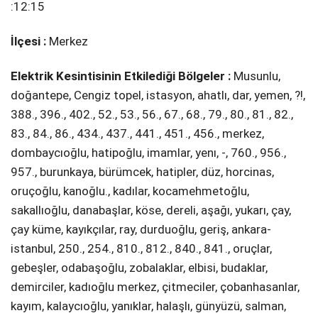
:12:15
İlçesi :
Merkez
Elektrik Kesintisinin Etkilediği Bölgeler :
Musunlu,
doğantepe, Cengiz topel, i̇stasyon, ahatlı, dar, yemen, ?!,
388., 396., 402., 52., 53., 56., 67., 68., 79., 80., 81., 82.,
83., 84., 86., 434., 437., 441., 451., 456., merkez,
dombaycıoğlu, hati̇poğlu, i̇mamlar, yenı, -, 760., 956.,
957., burunkaya, bürümcek, hati̇pler, düz, horci̇nas,
oruçoğlu, kanoğlu., kadılar, kocamehmetoğlu,
sakallıoğlu, danabaşlar, köse, dereli̇, aşağı, yukarı, çay,
çay küme, kayıkçılar, ray, durduoğlu, geri̇ş, ankara-
i̇stanbul, 250., 254., 810., 812., 840., 841., oruçlar,
gebeşler, odabaşoğlu, zobalaklar, elbi̇si̇, budaklar,
demi̇rci̇ler, kadıoğlu merkez, çi̇tmeci̇ler, çobanhasanlar,
kayım, kalaycıoğlu, yanıklar, halaşlı, günyüzü, salman,