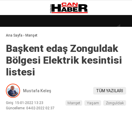
17.9
°
ZONGULDAK
Ana Sayfa
›
Manşet
GALERİ
VİDEO
YAZARLAR
Başkent edaş Zonguldak
DÜNYA
Bölgesi Elektrik kesintisi
EKONOMI
listesi
GÜNDEM
KÜLÜR – SANAT
Mustafa Keleş
TÜM YAZILARI
MAGAZIN
Giriş: 15-01-2022 13:23
Manşet
Yaşam
Zonguldak
SAĞLIK
Güncelleme: 04-02-2022 02:37
POLITIKA
ASAYIŞ