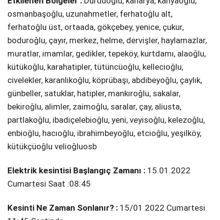
Etkilenen Bölgeler :
Durduoğlu, kanarya, kahyaoğlu,
osmanbaşoğlu, uzunahmetler, ferhatoğlu alt,
ferhatoğlu üst, ortaada, gökçebey, yeni̇ce, çukur,
boduroğlu, çayır, merkez, helme, dervi̇şler, haylamazlar,
muratlar, i̇mamlar, gedi̇kler, tepeköy, kurtdamı, alaoğlu,
kütükoğlu, karahati̇pler, tütüncüoğlu, kelleci̇oğlu,
ci̇velekler, karanlıkoğlu, köprübaşı, abdi̇beyoğlu, çaylık,
günbeller, satuklar, hati̇pler, mankıroğlu, sakalar,
beki̇roğlu, ali̇mler, zai̇moğlu, saralar, çay, ali̇usta,
partlakoğlu, i̇badi̇çelebi̇oğlu, yeni̇, veyi̇soğlu, kelezoğlu,
enbi̇oğlu, hacıoğlu, i̇brahi̇mbeyoğlu, etci̇oğlu, yeşi̇lköy,
kütükçüoğlu veli̇oğluosb
Elektrik kesintisi Başlangıç Zamanı :
15.01.2022
Cumartesi Saat :08:45
Kesinti Ne Zaman Sonlanır? :
15/01 2022 Cumartesi