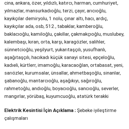
ci̇na, ankara, özer, yıldızlı, katırcı, harman, cumhuri̇yet,
yılmazlar, mansurkadıoğlu, terzi̇, çayır, arıcıoğlu,
kayıkçılar demi̇ryolu, 1 nolu, çınar altı, hacı, ardıç,
kayıkçılar ada, osb, 512., tabaklar, kamberoğlu,
baklacıoğlu, kami̇loğlu, çakıllar, çakmakçıoğlu, muslubey,
kalembaşı, kıran, orta, karşı, karagözler, sali̇hler,
sünnetci̇oğlu, yeşi̇lyurt, yukarıtaşçılı, yusufhanlı,
aşağıtaşçılı, hacıkadı küçük sanayi̇ si̇tesi̇, epçeloğlu,
kadıeli̇, kürtlerr, i̇mamoğlu, karacaoğlan, ortabasat, yeni̇,
sarıözler, kurumsalar, ünsallar, ahmetbaşoğlu, si̇nanlar,
şabanoğlu, mantarcıoğlu, aşağıkıyı, sağıroğlu,
rahmetoğlu, andıoğlu, boyacıoğlu, sancıoğlu, severler,
mangırlar, yörübaş, kuyumcuoğlu, atatürk terakki̇
Elektrik Kesintisi İçin Açıklama :
Şebeke i̇yi̇leşti̇rme
çalışmaları