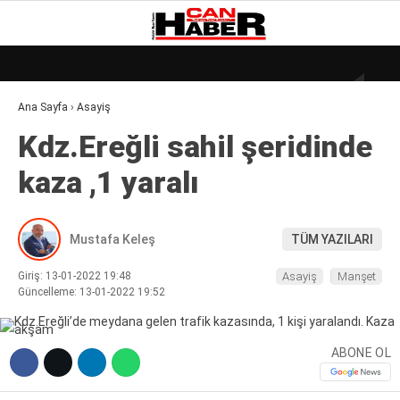
17.4
°
ZONGULDAK
Ana Sayfa
›
Asayiş
GALERİ
VİDEO
YAZARLAR
Kdz.Ereğli sahil şeridinde
DÜNYA
kaza ,1 yaralı
EKONOMI
GÜNDEM
Mustafa Keleş
TÜM YAZILARI
KÜLÜR – SANAT
Giriş: 13-01-2022 19:48
Asayiş
Manşet
MAGAZIN
Güncelleme: 13-01-2022 19:52
SAĞLIK
ABONE OL
POLITIKA
ASAYIŞ