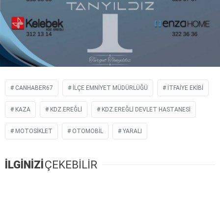
CANHABER67
ILÇE EMNIYET MÜDÜRLÜĞÜ
ITFAIYE EKIBI
KAZA
KDZ.EREĞLI
KDZ.EREĞLI DEVLET HASTANESI
MOTOSIKLET
OTOMOBIL
YARALI
İLGİNİZİ
ÇEKEBİLİR