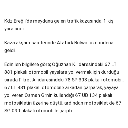
DIĞER
Kdz.Ereğli’de meydana gelen trafik kazasında, 1 kişi
yaralandı.
Kaza akşam saatlerinde Atatürk Bulvarı üzerindena
WhatsApp İhbar Hattı
geldi.
Edinilen bilgilere göre; Oğuzhan K. idaresindeki 67 LT
881 plakalı otomobil yayalara yol vermek için durduğu
Facebook
sırada Fikret A. idaresindeki 78 SP 303 plakalı otomobil,
67 LT 881 plakalı otomobile arkadan çarparak, yayaya
yol veren Osman G.’nin kullandığı 67 UB 134 plakalı
Instagram
motosikletin üzerine düştü, ardından motosiklet de 67
SG 090 plakalı otomobile çarptı.
Youtube