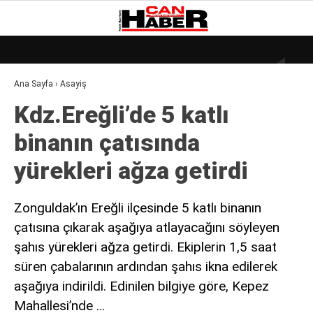
30
°
ZONGULDAK
Ana Sayfa
›
Asayiş
GALERİ
VİDEO
YAZARLAR
Kdz.Ereğli’de 5 katlı
DÜNYA
binanın çatısında
EKONOMI
yürekleri ağza getirdi
GÜNDEM
KÜLÜR – SANAT
Zonguldak’ın Ereğli ilçesinde 5 katlı binanın
çatısına çıkarak aşağıya atlayacağını söyleyen
MAGAZIN
şahıs yürekleri ağza getirdi. Ekiplerin 1,5 saat
SAĞLIK
süren çabalarının ardından şahıs ikna edilerek
POLITIKA
aşağıya indirildi. Edinilen bilgiye göre, Kepez
Mahallesi’nde …
ASAYIŞ