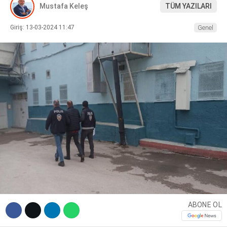
Mustafa Keleş
TÜM YAZILARI
DIĞER
Giriş: 13-03-2024 11:47
Genel
WhatsApp İhbar Hattı
Facebook
Instagram
ABONE OL
Youtube