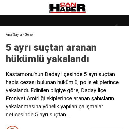
18.3
°
ZONGULDAK
Ana Sayfa
›
Genel
GALERİ
VİDEO
YAZARLAR
5 ayrı suçtan aranan
DÜNYA
hükümlü yakalandı
EKONOMI
GÜNDEM
Kastamonu’nun Daday ilçesinde 5 ayrı suçtan
hapis cezası bulunan hükümlü, polis ekiplerince
KÜLÜR – SANAT
yakalandı. Edinilen bilgiye göre, Daday İlçe
MAGAZIN
Emniyet Amirliği ekiplerince aranan şahısların
SAĞLIK
yakalanmasına yönelik yapılan çalışmalar
neticesinde 5 ayrı suçtan …
POLITIKA
ASAYIŞ