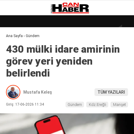
20.7
°
ZONGULDAK
Ana Sayfa
›
Gündem
GALERİ
VİDEO
YAZARLAR
430 mülki idare amirinin
DÜNYA
görev yeri yeniden
EKONOMI
belirlendi
GÜNDEM
KÜLÜR – SANAT
Mustafa Keleş
TÜM YAZILARI
MAGAZIN
Giriş: 17-06-2026 11:34
Gündem
Kdz.Ereğli
Manşet
SAĞLIK
POLITIKA
ASAYIŞ