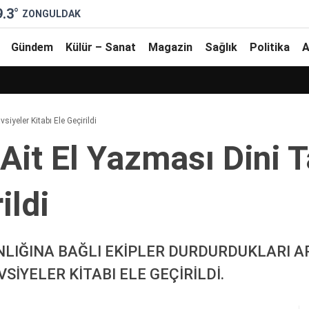
9.3
°
ZONGULDAK
Gündem
Külür – Sanat
Magazin
Sağlık
Politika
A
̇yeler Ki̇tabı Ele Geçi̇ri̇ldi̇
i̇t El Yazması Di̇ni̇ T
̇ldi̇
IĞINA BAĞLI EKİPLER DURDURDUKLARI AR
VSİYELER KİTABI ELE GEÇİRİLDİ.