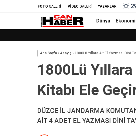
2
FOTO
GALERİ
VİDEO
GALERİ
YAZARLAR
Dünya
Ekonomi
Ana Sayfa
›
Asayiş
›
1800Lü Yıllara Ai̇t El Yazması Di̇ni̇ Tavsi
1800Lü Yıllara A
Ki̇tabı Ele Geçi̇ri
DÜZCE İL JANDARMA KOMUTANL
AİT 4 ADET EL YAZMASI DİNİ TA