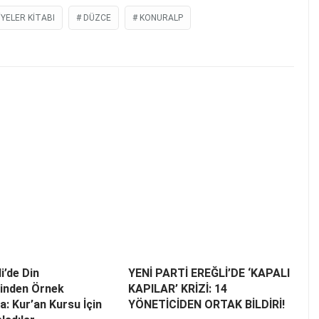
IYELER KITABI
DÜZCE
KONURALP
i’de Din
YENİ PARTİ EREĞLİ’DE ‘KAPALI
rinden Örnek
KAPILAR’ KRİZİ: 14
: Kur’an Kursu İçin
YÖNETİCİDEN ORTAK BİLDİRİ!