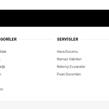
GORİLER
SERVİSLER
ldak
Hava Durumu
ş
Namaz Vakitleri
eğli
Nöbetçi Eczaneler
m
Puan Durumları
em