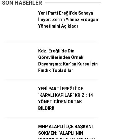
SON HABERLER
Yeni Parti Ereğli’de Sahaya
Dünya
İniyor: Zerrin Yılmaz Erdoğan
Yönetimini Açıkladı
Ekonomi
Gündem
Kdz. Ereğli’de Din
Külür – Sanat
Görevlilerinden Örnek
Dayanışma: Kur’an Kursu İçin
Magazin
Fındık Topladılar
Sağlık
YENİ PARTİ EREĞLİ’DE
Politika
‘KAPALI KAPILAR’ KRİZİ: 14
YÖNETİCİDEN ORTAK
Asayiş
BİLDİRİ!
Diğer
MHP ALAPLI İLÇE BAŞKANI
SÖKMEN: “ALAPLI’NIN