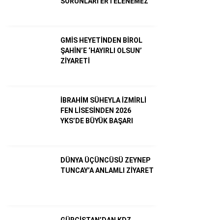
SORUNLARI ERTELENEMEZ”
GMİS HEYETİNDEN BİROL
ŞAHİN’E ‘HAYIRLI OLSUN’
ZİYARETİ
İBRAHİM SÜHEYLA İZMİRLİ
FEN LİSESİNDEN 2026
YKS’DE BÜYÜK BAŞARI
WhatsApp İhbar Hattı
DÜNYA ÜÇÜNCÜSÜ ZEYNEP
TUNCAY’A ANLAMLI ZİYARET
Facebook
GÜRCİSTAN’DAN KDZ.