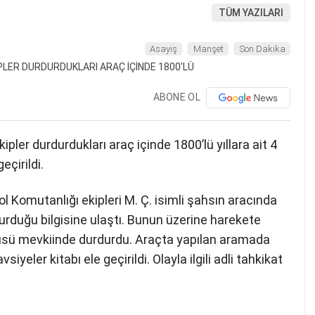
TÜM YAZILARI
Asayiş
Manşet
Son Dakika
ABONE OL
ler durdurdukları araç içinde 1800’lü yıllara ait 4
eçirildi.
Komutanlığı ekipleri M. Ç. isimli şahsın aracında
ndurduğu bilgisine ulaştı. Bunun üzerine harekete
üsü mevkiinde durdurdu. Araçta yapılan aramada
siyeler kitabı ele geçirildi. Olayla ilgili adli tahkikat