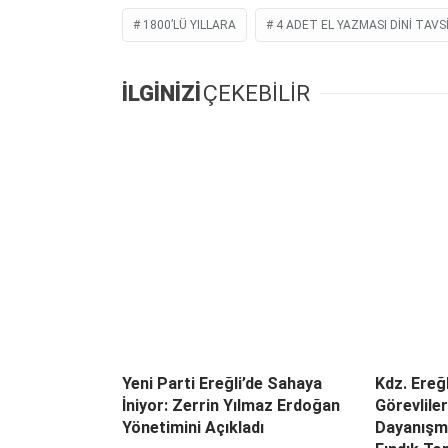
1800’LÜ YILLARA
4 ADET EL YAZMASI DINI TAVS
İLGİNİZİ
ÇEKEBİLİR
Yeni Parti Ereğli’de Sahaya
Kdz. Ereğl
İniyor: Zerrin Yılmaz Erdoğan
Görevlile
Yönetimini Açıkladı
Dayanışma