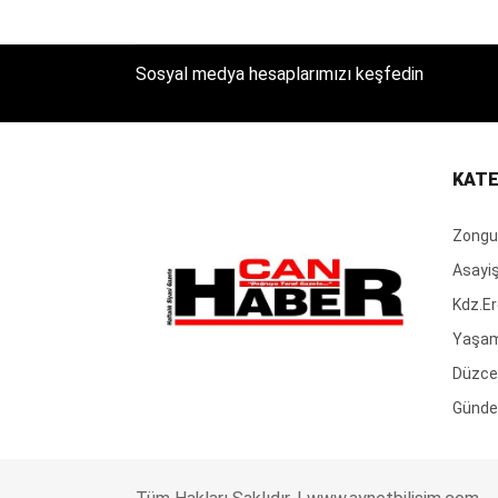
Sosyal medya hesaplarımızı keşfedin
KATE
Zongu
Asayi
Kdz.Er
Yaşa
Düzce
Günd