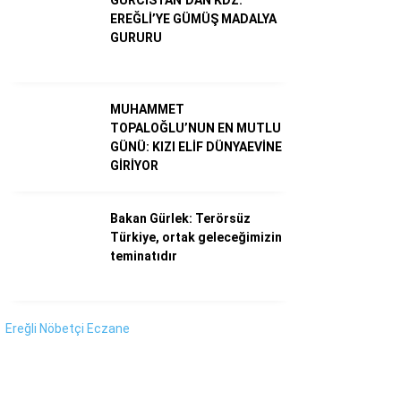
Instagram
EREĞLİ’YE GÜMÜŞ MADALYA
GURURU
Youtube
MUHAMMET
TOPALOĞLU’NUN EN MUTLU
GÜNÜ: KIZI ELİF DÜNYAEVİNE
GİRİYOR
Bakan Gürlek: Terörsüz
Türkiye, ortak geleceğimizin
teminatıdır
Ereğli Nöbetçi Eczane